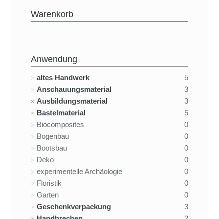
Warenkorb
Anwendung
altes Handwerk
5
Anschauungsmaterial
3
Ausbildungsmaterial
3
Bastelmaterial
5
Biocomposites
0
Bogenbau
0
Bootsbau
0
Deko
0
experimentelle Archäologie
0
Floristik
0
Garten
0
Geschenkverpackung
3
Handbrechen
2