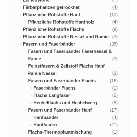
Färberpflanzen getrocknet
(4)
Pflanzliche Rohstoffe Hanf
(10)
Pflanzliche Rohstoffe Hanfholz
(4)
Pflanzliche Rohstoffe Flachs
(8)
Pflanzliche Rohstoffe Nessel und Ramie
(3)
Fasern und Faserbänder
(39)
Fasern und Faserbänder Fasernessel &
Ramie
(3)
Feinstfasern & Zellstoff Flachs Hanf
Ramie Nessel
(3)
Fasern und Faserbänder Flachs
(16)
Faserbänder Flachs
(1)
Flachs Langfaser
(5)
Hechelflachs und Hechelwerg
(9)
Fasern und Faserbänder Hanf
(17)
Hanfbänder
(4)
Hanffasern
(11)
Flachs-Thermoplastmischung
(1)