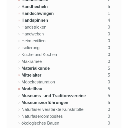
Handhecheln
5
Handschwingen
1
Handspinnen
4
Handstricken
0
Handweben
0
Heimtextilien
0
Isolierung
0
Küche und Kochen
0
Makramee
0
Materialkunde
5
Mittelalter
5
Möbelrestauration
0
Modellbau
5
Museums- und Traditonsvereine
5
Museumsvorführungen
5
Naturfaser verstärkte Kunststoffe
0
Naturfasercomposites
0
ökologisches Bauen
0