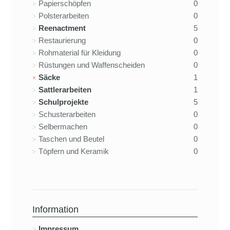
Papierschöpfen
0
Polsterarbeiten
0
Reenactment
5
Restaurierung
0
Rohmaterial für Kleidung
0
Rüstungen und Waffenscheiden
0
Säcke
1
Sattlerarbeiten
1
Schulprojekte
5
Schusterarbeiten
0
Selbermachen
0
Taschen und Beutel
0
Töpfern und Keramik
0
Information
Impressum