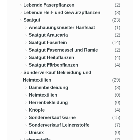
Lebende Faserpflanzen
(2)
Lebende Heil- und Gewürzpflanzen
(3)
Saatgut
(23)
Anschauungsmuster Hanfsaat
(1)
Saatgut Araucaria
(2)
Saatgut Faserlein
(14)
Saatgut Fasernessel und Ramie
(2)
Saatgut Heilpflanzen
(4)
Saatgut Färbepflanzen
(4)
Sonderverkauf Bekleidung und
Heimtextilien
(29)
Damenbekleidung
(3)
Heimtextilien
(0)
Herrenbekleidung
(0)
Knöpfe
(4)
Sonderverkauf Garne
(15)
Sonderverkauf Leinenstoffe
(7)
Unisex
(0)
Leinenstoffe
(7)