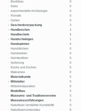
Bootsbau
0
Deko
0
experimentelle Archäologie
0
Floristik
0
Garten
0
Geschenkverpackung
3
Handbrechen
2
Handhecheln
5
Handschwingen
1
Handspinnen
4
Handstricken
0
Handweben
0
Heimtextilien
0
Isolierung
0
Küche und Kochen
0
Makramee
0
Materialkunde
5
Mittelalter
5
Möbelrestauration
0
Modellbau
5
Museums- und Traditonsvereine
5
Museumsvorführungen
5
Naturfaser verstärkte Kunststoffe
0
Naturfasercomposites
0