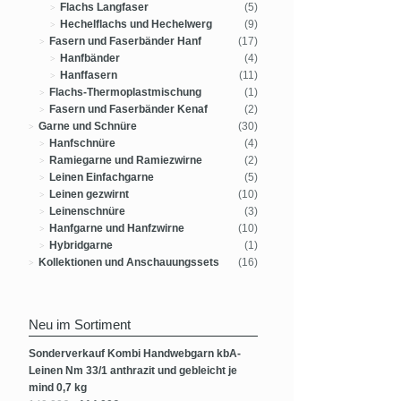
Flachs Langfaser
(5)
Hechelflachs und Hechelwerg
(9)
Fasern und Faserbänder Hanf
(17)
Hanfbänder
(4)
Hanffasern
(11)
Flachs-Thermoplastmischung
(1)
Fasern und Faserbänder Kenaf
(2)
Garne und Schnüre
(30)
Hanfschnüre
(4)
Ramiegarne und Ramiezwirne
(2)
Leinen Einfachgarne
(5)
Leinen gezwirnt
(10)
Leinenschnüre
(3)
Hanfgarne und Hanfzwirne
(10)
Hybridgarne
(1)
Kollektionen und Anschauungssets
(16)
Neu im Sortiment
Sonderverkauf Kombi Handwebgarn kbA-
Leinen Nm 33/1 anthrazit und gebleicht je
mind 0,7 kg