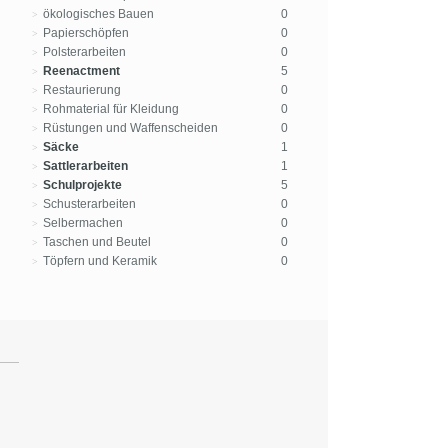
ökologisches Bauen
0
Papierschöpfen
0
Polsterarbeiten
0
Reenactment
5
Restaurierung
0
Rohmaterial für Kleidung
0
Rüstungen und Waffenscheiden
0
Säcke
1
Sattlerarbeiten
1
Schulprojekte
5
Schusterarbeiten
0
Selbermachen
0
Taschen und Beutel
0
Töpfern und Keramik
0