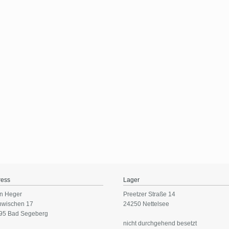
ress
Lager
n Heger
Preetzer Straße 14
nwischen 17
24250 Nettelsee
95 Bad Segeberg
nicht durchgehend besetzt