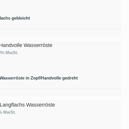
lachs gebleicht
Handvolle Wasserröste
19% MwSt.
 Wasserröste in Zopf/Handvolle gedreht
 Langflachs Wasserröste
9% MwSt.