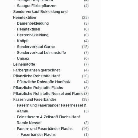
Saatgut Heilpflanzen
(4)
Saatgut Färbepflanzen
(4)
Sonderverkauf Bekleidung und
Heimtextilien
(29)
Damenbekleidung
(3)
Heimtextilien
(0)
Herrenbekleidung
(0)
Knöpfe
(4)
Sonderverkauf Garne
(15)
Sonderverkauf Leinenstoffe
(7)
Unisex
(0)
Leinenstoffe
(7)
Färberpflanzen getrocknet
(4)
Pflanzliche Rohstoffe Hanf
(10)
Pflanzliche Rohstoffe Hanfholz
(4)
Pflanzliche Rohstoffe Flachs
(8)
Pflanzliche Rohstoffe Nessel und Ramie
(3)
Fasern und Faserbänder
(39)
Fasern und Faserbänder Fasernessel &
Ramie
(3)
Feinstfasern & Zellstoff Flachs Hanf
Ramie Nessel
(3)
Fasern und Faserbänder Flachs
(16)
Faserbänder Flachs
(1)