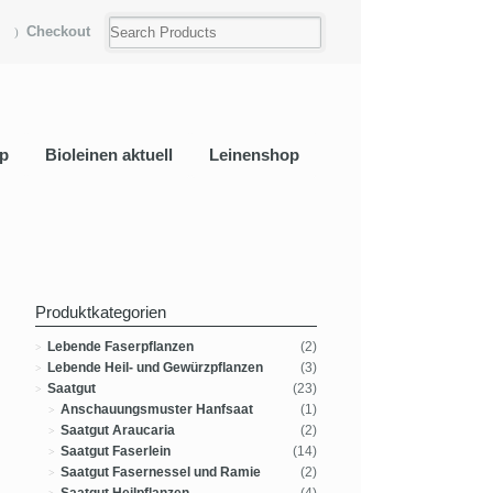
Checkout
p
Bioleinen aktuell
Leinenshop
Produktkategorien
Lebende Faserpflanzen
(2)
Lebende Heil- und Gewürzpflanzen
(3)
Saatgut
(23)
Anschauungsmuster Hanfsaat
(1)
Saatgut Araucaria
(2)
Saatgut Faserlein
(14)
Saatgut Fasernessel und Ramie
(2)