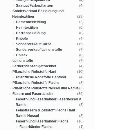
Saatgut Heilpflanzen
(4)
Saatgut Färbepflanzen
(4)
Sonderverkauf Bekleidung und
Heimtextilien
(29)
Damenbekleidung
(3)
Heimtextilien
(0)
Herrenbekleidung
(0)
Knöpfe
(4)
Sonderverkauf Garne
(15)
Sonderverkauf Leinenstoffe
(7)
Unisex
(0)
Leinenstoffe
(7)
Färberpflanzen getrocknet
(4)
Pflanzliche Rohstoffe Hanf
(10)
Pflanzliche Rohstoffe Hanfholz
(4)
Pflanzliche Rohstoffe Flachs
(8)
Pflanzliche Rohstoffe Nessel und Ramie
(3)
Fasern und Faserbänder
(39)
Fasern und Faserbänder Fasernessel &
Ramie
(3)
Feinstfasern & Zellstoff Flachs Hanf
Ramie Nessel
(3)
Fasern und Faserbänder Flachs
(16)
Faserbänder Flachs
(1)