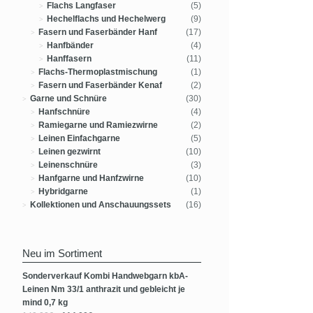
Flachs Langfaser
(5)
Hechelflachs und Hechelwerg
(9)
Fasern und Faserbänder Hanf
(17)
Hanfbänder
(4)
Hanffasern
(11)
Flachs-Thermoplastmischung
(1)
Fasern und Faserbänder Kenaf
(2)
Garne und Schnüre
(30)
Hanfschnüre
(4)
Ramiegarne und Ramiezwirne
(2)
Leinen Einfachgarne
(5)
Leinen gezwirnt
(10)
Leinenschnüre
(3)
Hanfgarne und Hanfzwirne
(10)
Hybridgarne
(1)
Kollektionen und Anschauungssets
(16)
Neu im Sortiment
Sonderverkauf Kombi Handwebgarn kbA-
Leinen Nm 33/1 anthrazit und gebleicht je
mind 0,7 kg