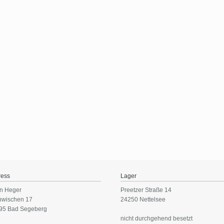
ress
Lager
n Heger
Preetzer Straße 14
nwischen 17
24250 Nettelsee
95 Bad Segeberg
nicht durchgehend besetzt