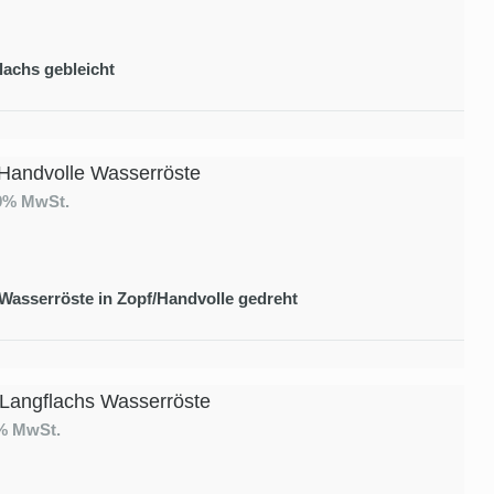
lachs gebleicht
Handvolle Wasserröste
19% MwSt.
 Wasserröste in Zopf/Handvolle gedreht
 Langflachs Wasserröste
9% MwSt.