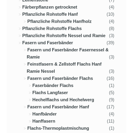
Färberpflanzen getrocknet
(4)
Pflanzliche Rohstoffe Hanf
(10)
Pflanzliche Rohstoffe Hanfholz
(4)
Pflanzliche Rohstoffe Flachs
(8)
Pflanzliche Rohstoffe Nessel und Ramie
(3)
Fasern und Faserbänder
(39)
Fasern und Faserbänder Fasernessel &
Ramie
(3)
Feinstfasern & Zellstoff Flachs Hanf
Ramie Nessel
(3)
Fasern und Faserbänder Flachs
(16)
Faserbänder Flachs
(1)
Flachs Langfaser
(5)
Hechelflachs und Hechelwerg
(9)
Fasern und Faserbänder Hanf
(17)
Hanfbänder
(4)
Hanffasern
(11)
Flachs-Thermoplastmischung
(1)