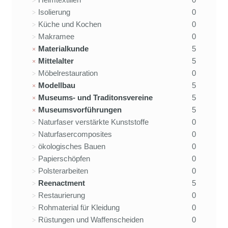
Isolierung
0
Küche und Kochen
0
Makramee
0
Materialkunde
5
Mittelalter
5
Möbelrestauration
0
Modellbau
5
Museums- und Traditonsvereine
5
Museumsvorführungen
5
Naturfaser verstärkte Kunststoffe
0
Naturfasercomposites
0
ökologisches Bauen
0
Papierschöpfen
0
Polsterarbeiten
0
Reenactment
5
Restaurierung
0
Rohmaterial für Kleidung
0
Rüstungen und Waffenscheiden
0