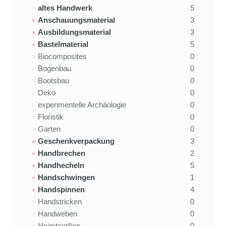
altes Handwerk
5
Anschauungsmaterial
3
Ausbildungsmaterial
3
Bastelmaterial
5
Biocomposites
0
Bogenbau
0
Bootsbau
0
Deko
0
experimentelle Archäologie
0
Floristik
0
Garten
0
Geschenkverpackung
3
Handbrechen
2
Handhecheln
5
Handschwingen
1
Handspinnen
4
Handstricken
0
Handweben
0
Heimtextilien
0