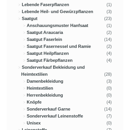
Lebende Faserpflanzen
(1)
Lebende Heil- und Gewürzpflanzen
(3)
Saatgut
(23)
Anschauungsmuster Hanfsaat
(1)
Saatgut Araucaria
(2)
Saatgut Faserlein
(14)
Saatgut Fasernessel und Ramie
(2)
Saatgut Heilpflanzen
(4)
Saatgut Färbepflanzen
(4)
Sonderverkauf Bekleidung und
Heimtextilien
(28)
Damenbekleidung
(3)
Heimtextilien
(0)
Herrenbekleidung
(0)
Knöpfe
(4)
Sonderverkauf Garne
(14)
Sonderverkauf Leinenstoffe
(7)
Unisex
(0)
Leinenstoffe
(7)