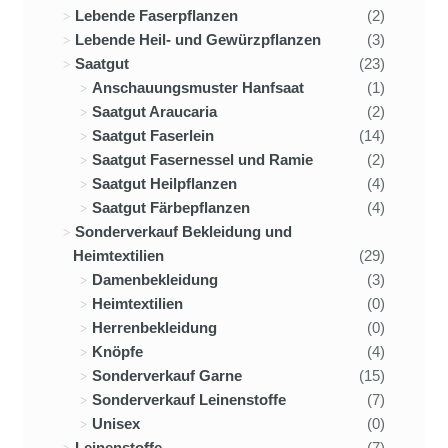
Lebende Faserpflanzen
(2)
Lebende Heil- und Gewürzpflanzen
(3)
Saatgut
(23)
Anschauungsmuster Hanfsaat
(1)
Saatgut Araucaria
(2)
Saatgut Faserlein
(14)
Saatgut Fasernessel und Ramie
(2)
Saatgut Heilpflanzen
(4)
Saatgut Färbepflanzen
(4)
Sonderverkauf Bekleidung und
Heimtextilien
(29)
Damenbekleidung
(3)
Heimtextilien
(0)
Herrenbekleidung
(0)
Knöpfe
(4)
Sonderverkauf Garne
(15)
Sonderverkauf Leinenstoffe
(7)
Unisex
(0)
Leinenstoffe
(7)