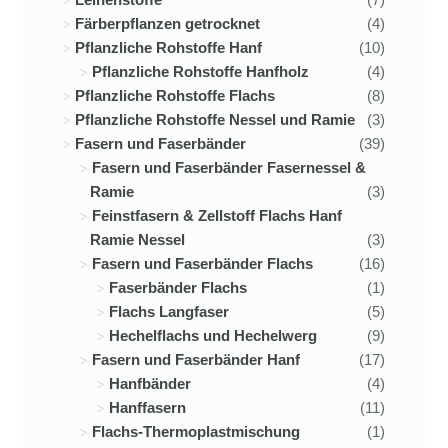
Färberpflanzen getrocknet
(4)
Pflanzliche Rohstoffe Hanf
(10)
Pflanzliche Rohstoffe Hanfholz
(4)
Pflanzliche Rohstoffe Flachs
(8)
Pflanzliche Rohstoffe Nessel und Ramie
(3)
Fasern und Faserbänder
(39)
Fasern und Faserbänder Fasernessel &
Ramie
(3)
Feinstfasern & Zellstoff Flachs Hanf
Ramie Nessel
(3)
Fasern und Faserbänder Flachs
(16)
Faserbänder Flachs
(1)
Flachs Langfaser
(5)
Hechelflachs und Hechelwerg
(9)
Fasern und Faserbänder Hanf
(17)
Hanfbänder
(4)
Hanffasern
(11)
Flachs-Thermoplastmischung
(1)