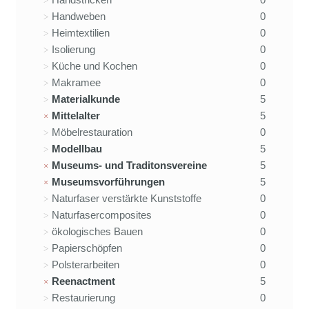
Handweben
0
Heimtextilien
0
Isolierung
0
Küche und Kochen
0
Makramee
0
Materialkunde
5
Mittelalter
5
Möbelrestauration
0
Modellbau
5
Museums- und Traditonsvereine
5
Museumsvorführungen
5
Naturfaser verstärkte Kunststoffe
0
Naturfasercomposites
0
ökologisches Bauen
0
Papierschöpfen
0
Polsterarbeiten
0
Reenactment
5
Restaurierung
0