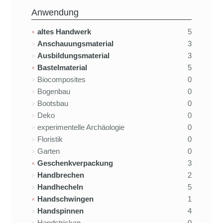
Anwendung
altes Handwerk
5
Anschauungsmaterial
3
Ausbildungsmaterial
3
Bastelmaterial
5
Biocomposites
0
Bogenbau
0
Bootsbau
0
Deko
0
experimentelle Archäologie
0
Floristik
0
Garten
0
Geschenkverpackung
3
Handbrechen
2
Handhecheln
5
Handschwingen
1
Handspinnen
4
Handstricken
0