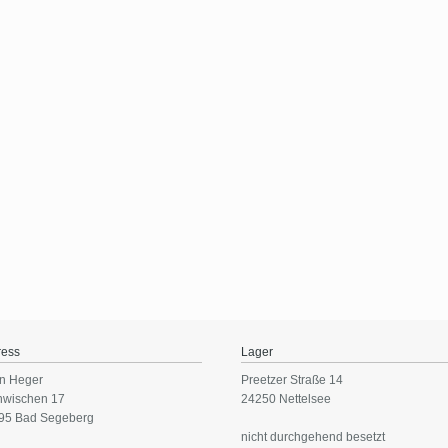
ress
Lager
n Heger
Preetzer Straße 14
nwischen 17
24250 Nettelsee
95 Bad Segeberg
nicht durchgehend besetzt