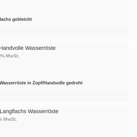
lachs gebleicht
Handvolle Wasserröste
19% MwSt.
 Wasserröste in Zopf/Handvolle gedreht
 Langflachs Wasserröste
9% MwSt.