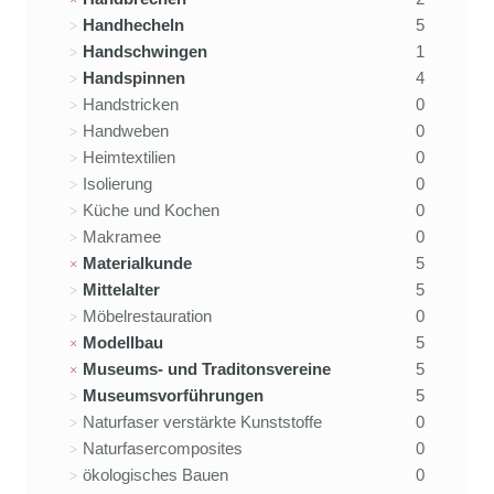
Handhecheln
5
Handschwingen
1
Handspinnen
4
Handstricken
0
Handweben
0
Heimtextilien
0
Isolierung
0
Küche und Kochen
0
Makramee
0
Materialkunde
5
Mittelalter
5
Möbelrestauration
0
Modellbau
5
Museums- und Traditonsvereine
5
Museumsvorführungen
5
Naturfaser verstärkte Kunststoffe
0
Naturfasercomposites
0
ökologisches Bauen
0