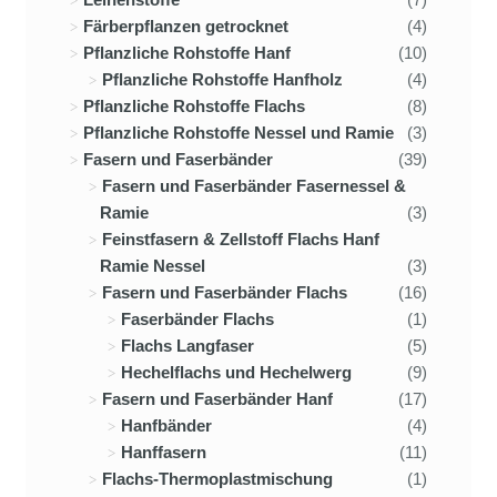
Färberpflanzen getrocknet
(4)
Pflanzliche Rohstoffe Hanf
(10)
Pflanzliche Rohstoffe Hanfholz
(4)
Pflanzliche Rohstoffe Flachs
(8)
Pflanzliche Rohstoffe Nessel und Ramie
(3)
Fasern und Faserbänder
(39)
Fasern und Faserbänder Fasernessel &
Ramie
(3)
Feinstfasern & Zellstoff Flachs Hanf
Ramie Nessel
(3)
Fasern und Faserbänder Flachs
(16)
Faserbänder Flachs
(1)
Flachs Langfaser
(5)
Hechelflachs und Hechelwerg
(9)
Fasern und Faserbänder Hanf
(17)
Hanfbänder
(4)
Hanffasern
(11)
Flachs-Thermoplastmischung
(1)