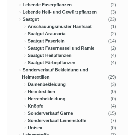
Lebende Faserpflanzen
(2)
Lebende Heil- und Gewürzpflanzen
(3)
Saatgut
(23)
Anschauungsmuster Hanfsaat
(1)
Saatgut Araucaria
(2)
Saatgut Faserlein
(14)
Saatgut Fasernessel und Ramie
(2)
Saatgut Heilpflanzen
(4)
Saatgut Färbepflanzen
(4)
Sonderverkauf Bekleidung und
Heimtextilien
(29)
Damenbekleidung
(3)
Heimtextilien
(0)
Herrenbekleidung
(0)
Knöpfe
(4)
Sonderverkauf Garne
(15)
Sonderverkauf Leinenstoffe
(7)
Unisex
(0)
Leinenstoffe
(7)