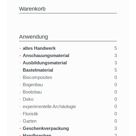
Warenkorb
Anwendung
altes Handwerk
5
Anschauungsmaterial
3
Ausbildungsmaterial
3
Bastelmaterial
5
Biocomposites
0
Bogenbau
0
Bootsbau
0
Deko
0
experimentelle Archäologie
0
Floristik
0
Garten
0
Geschenkverpackung
3
Handbrechen
2