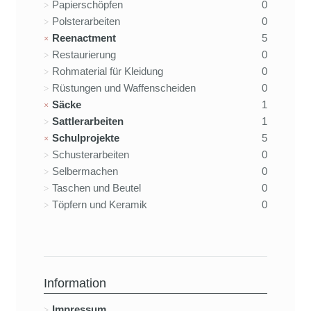
Papierschöpfen
0
Polsterarbeiten
0
Reenactment
5
Restaurierung
0
Rohmaterial für Kleidung
0
Rüstungen und Waffenscheiden
0
Säcke
1
Sattlerarbeiten
1
Schulprojekte
5
Schusterarbeiten
0
Selbermachen
0
Taschen und Beutel
0
Töpfern und Keramik
0
Information
Impressum