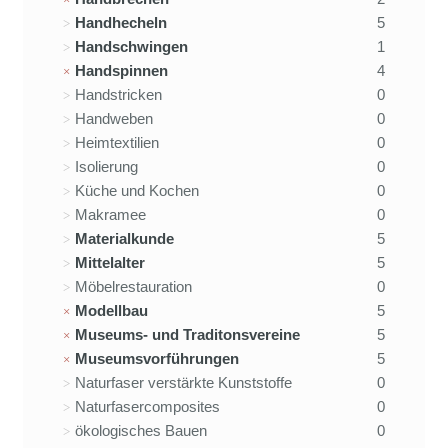
Handhecheln
5
Handschwingen
1
Handspinnen
4
Handstricken
0
Handweben
0
Heimtextilien
0
Isolierung
0
Küche und Kochen
0
Makramee
0
Materialkunde
5
Mittelalter
5
Möbelrestauration
0
Modellbau
5
Museums- und Traditonsvereine
5
Museumsvorführungen
5
Naturfaser verstärkte Kunststoffe
0
Naturfasercomposites
0
ökologisches Bauen
0