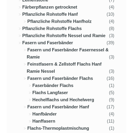
Färberpflanzen getrocknet
(4)
Pflanzliche Rohstoffe Hanf
(10)
Pflanzliche Rohstoffe Hanfholz
(4)
Pflanzliche Rohstoffe Flachs
(8)
Pflanzliche Rohstoffe Nessel und Ramie
(3)
Fasern und Faserbänder
(39)
Fasern und Faserbänder Fasernessel &
Ramie
(3)
Feinstfasern & Zellstoff Flachs Hanf
Ramie Nessel
(3)
Fasern und Faserbänder Flachs
(16)
Faserbänder Flachs
(1)
Flachs Langfaser
(5)
Hechelflachs und Hechelwerg
(9)
Fasern und Faserbänder Hanf
(17)
Hanfbänder
(4)
Hanffasern
(11)
Flachs-Thermoplastmischung
(1)