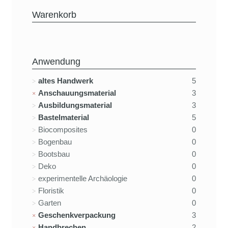
Warenkorb
Anwendung
altes Handwerk
5
Anschauungsmaterial
3
Ausbildungsmaterial
3
Bastelmaterial
5
Biocomposites
0
Bogenbau
0
Bootsbau
0
Deko
0
experimentelle Archäologie
0
Floristik
0
Garten
0
Geschenkverpackung
3
Handbrechen
2