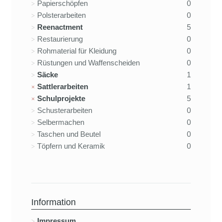
Papierschöpfen
0
Polsterarbeiten
0
Reenactment
5
Restaurierung
0
Rohmaterial für Kleidung
0
Rüstungen und Waffenscheiden
0
Säcke
1
Sattlerarbeiten
1
Schulprojekte
5
Schusterarbeiten
0
Selbermachen
0
Taschen und Beutel
0
Töpfern und Keramik
0
Information
Impressum