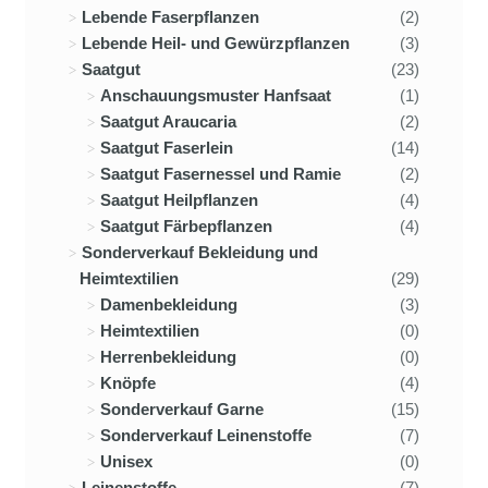
Lebende Faserpflanzen
(2)
Lebende Heil- und Gewürzpflanzen
(3)
Saatgut
(23)
Anschauungsmuster Hanfsaat
(1)
Saatgut Araucaria
(2)
Saatgut Faserlein
(14)
Saatgut Fasernessel und Ramie
(2)
Saatgut Heilpflanzen
(4)
Saatgut Färbepflanzen
(4)
Sonderverkauf Bekleidung und
Heimtextilien
(29)
Damenbekleidung
(3)
Heimtextilien
(0)
Herrenbekleidung
(0)
Knöpfe
(4)
Sonderverkauf Garne
(15)
Sonderverkauf Leinenstoffe
(7)
Unisex
(0)
Leinenstoffe
(7)