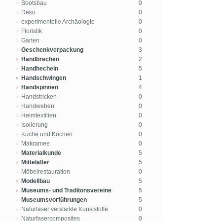
Bootsbau
0
Deko
0
experimentelle Archäologie
0
Floristik
0
Garten
0
Geschenkverpackung
3
Handbrechen
2
Handhecheln
5
Handschwingen
1
Handspinnen
4
Handstricken
0
Handweben
0
Heimtextilien
0
Isolierung
0
Küche und Kochen
0
Makramee
0
Materialkunde
5
Mittelalter
5
Möbelrestauration
0
Modellbau
5
Museums- und Traditonsvereine
5
Museumsvorführungen
5
Naturfaser verstärkte Kunststoffe
0
Naturfasercomposites
0