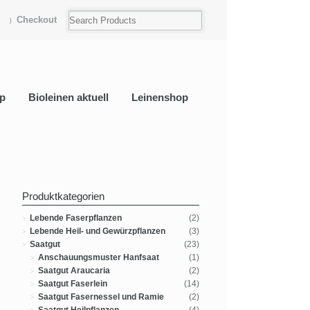
Checkout
p
Bioleinen aktuell
Leinenshop
Produktkategorien
Lebende Faserpflanzen
(2)
Lebende Heil- und Gewürzpflanzen
(3)
Saatgut
(23)
Anschauungsmuster Hanfsaat
(1)
Saatgut Araucaria
(2)
Saatgut Faserlein
(14)
Saatgut Fasernessel und Ramie
(2)