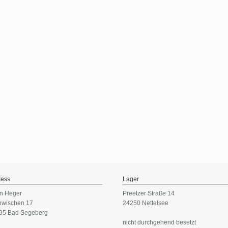
ress
Lager
n Heger
Preetzer Straße 14
nwischen 17
24250 Nettelsee
95 Bad Segeberg
nicht durchgehend besetzt