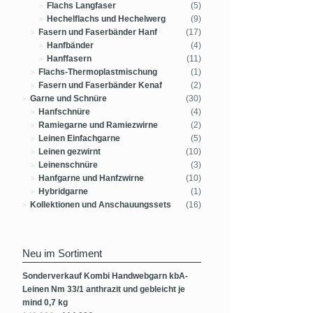
Flachs Langfaser
(5)
Hechelflachs und Hechelwerg
(9)
Fasern und Faserbänder Hanf
(17)
Hanfbänder
(4)
Hanffasern
(11)
Flachs-Thermoplastmischung
(1)
Fasern und Faserbänder Kenaf
(2)
Garne und Schnüre
(30)
Hanfschnüre
(4)
Ramiegarne und Ramiezwirne
(2)
Leinen Einfachgarne
(5)
Leinen gezwirnt
(10)
Leinenschnüre
(3)
Hanfgarne und Hanfzwirne
(10)
Hybridgarne
(1)
Kollektionen und Anschauungssets
(16)
Neu im Sortiment
Sonderverkauf Kombi Handwebgarn kbA-
Leinen Nm 33/1 anthrazit und gebleicht je
mind 0,7 kg