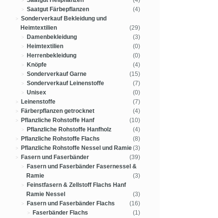
Saatgut Heilpflanzen
(4)
Saatgut Färbepflanzen
(4)
Sonderverkauf Bekleidung und
Heimtextilien
(29)
Damenbekleidung
(3)
Heimtextilien
(0)
Herrenbekleidung
(0)
Knöpfe
(4)
Sonderverkauf Garne
(15)
Sonderverkauf Leinenstoffe
(7)
Unisex
(0)
Leinenstoffe
(7)
Färberpflanzen getrocknet
(4)
Pflanzliche Rohstoffe Hanf
(10)
Pflanzliche Rohstoffe Hanfholz
(4)
Pflanzliche Rohstoffe Flachs
(8)
Pflanzliche Rohstoffe Nessel und Ramie
(3)
Fasern und Faserbänder
(39)
Fasern und Faserbänder Fasernessel &
Ramie
(3)
Feinstfasern & Zellstoff Flachs Hanf
Ramie Nessel
(3)
Fasern und Faserbänder Flachs
(16)
Faserbänder Flachs
(1)