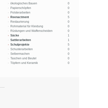
ökologisches Bauen
0
Papierschöpfen
0
Polsterarbeiten
0
Reenactment
5
Restaurierung
0
Rohmaterial für Kleidung
0
Rüstungen und Waffenscheiden
0
Säcke
1
Sattlerarbeiten
1
Schulprojekte
5
Schusterarbeiten
0
Selbermachen
0
Taschen und Beutel
0
Töpfern und Keramik
0