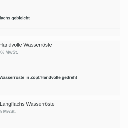
lachs gebleicht
Handvolle Wasserröste
19% MwSt.
 Wasserröste in Zopf/Handvolle gedreht
 Langflachs Wasserröste
9% MwSt.