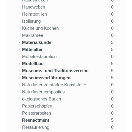
Handweben
0
Heimtextilien
0
Isolierung
0
Küche und Kochen
0
Makramee
0
Materialkunde
5
Mittelalter
5
Möbelrestauration
0
Modellbau
5
Museums- und Traditonsvereine
5
Museumsvorführungen
5
Naturfaser verstärkte Kunststoffe
0
Naturfasercomposites
0
ökologisches Bauen
0
Papierschöpfen
0
Polsterarbeiten
0
Reenactment
5
Restaurierung
0