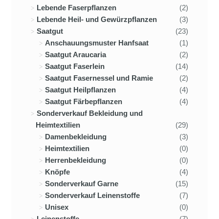
Lebende Faserpflanzen
(2)
Lebende Heil- und Gewürzpflanzen
(3)
Saatgut
(23)
Anschauungsmuster Hanfsaat
(1)
Saatgut Araucaria
(2)
Saatgut Faserlein
(14)
Saatgut Fasernessel und Ramie
(2)
Saatgut Heilpflanzen
(4)
Saatgut Färbepflanzen
(4)
Sonderverkauf Bekleidung und
Heimtextilien
(29)
Damenbekleidung
(3)
Heimtextilien
(0)
Herrenbekleidung
(0)
Knöpfe
(4)
Sonderverkauf Garne
(15)
Sonderverkauf Leinenstoffe
(7)
Unisex
(0)
Leinenstoffe
(7)