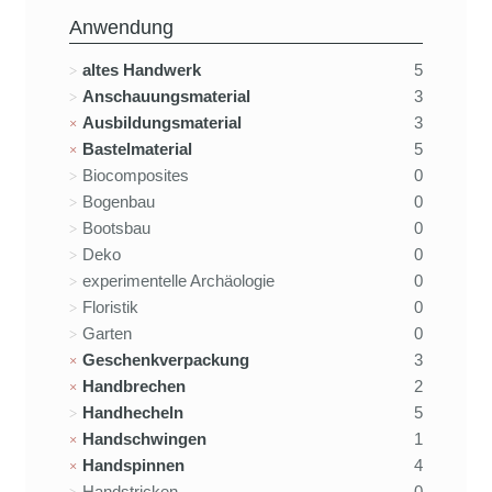
Anwendung
altes Handwerk
5
Anschauungsmaterial
3
Ausbildungsmaterial
3
Bastelmaterial
5
Biocomposites
0
Bogenbau
0
Bootsbau
0
Deko
0
experimentelle Archäologie
0
Floristik
0
Garten
0
Geschenkverpackung
3
Handbrechen
2
Handhecheln
5
Handschwingen
1
Handspinnen
4
Handstricken
0