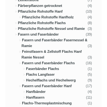
Färberpflanzen getrocknet
(4)
Pflanzliche Rohstoffe Hanf
(10)
Pflanzliche Rohstoffe Hanfholz
(4)
Pflanzliche Rohstoffe Flachs
(8)
Pflanzliche Rohstoffe Nessel und Ramie
(3)
Fasern und Faserbänder
(39)
Fasern und Faserbänder Fasernessel &
Ramie
(3)
Feinstfasern & Zellstoff Flachs Hanf
Ramie Nessel
(3)
Fasern und Faserbänder Flachs
(16)
Faserbänder Flachs
(1)
Flachs Langfaser
(5)
Hechelflachs und Hechelwerg
(9)
Fasern und Faserbänder Hanf
(17)
Hanfbänder
(4)
Hanffasern
(11)
Flachs-Thermoplastmischung
(1)