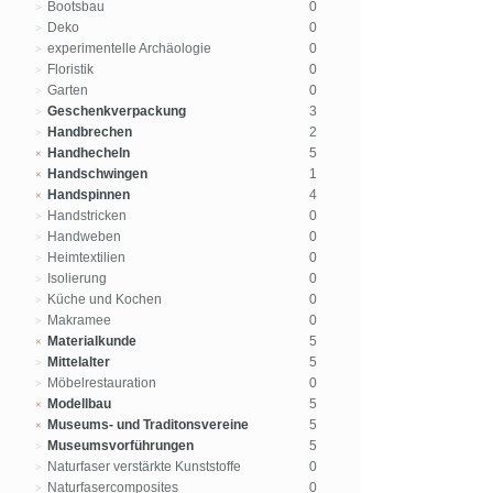
Bootsbau
0
Deko
0
experimentelle Archäologie
0
Floristik
0
Garten
0
Geschenkverpackung
3
Handbrechen
2
Handhecheln
5
Handschwingen
1
Handspinnen
4
Handstricken
0
Handweben
0
Heimtextilien
0
Isolierung
0
Küche und Kochen
0
Makramee
0
Materialkunde
5
Mittelalter
5
Möbelrestauration
0
Modellbau
5
Museums- und Traditonsvereine
5
Museumsvorführungen
5
Naturfaser verstärkte Kunststoffe
0
Naturfasercomposites
0