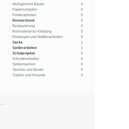
ökologisches Bauen
0
Papierschöpfen
0
Polsterarbeiten
0
Reenactment
5
Restaurierung
0
Rohmaterial für Kleidung
0
Rüstungen und Waffenscheiden
0
Säcke
1
Sattlerarbeiten
1
Schulprojekte
5
Schusterarbeiten
0
Selbermachen
0
Taschen und Beutel
0
Töpfern und Keramik
0