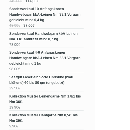
149,00€
114,00€
Sonderverkauf 10 Anfangskonen
Handwebgarn kbA-Leinen Nm 33/1 Vorgarn
gebleicht mind 0,4 kg
48,00€
37,00€
Sonderverkauf Handwebgarn kbA-Leinen
Nm 33/1 anthrazit mind 0,7 kg
78,00€
Sonderverkauf 4-6 Anfangskonen
Handwebgarn kbA-Leinen Nm 33/1 Vorgarn
gebleicht mind 1 kg
98,00€
Saatgut Faserlein Sorte Christine (blau
blühend) 60 bis 80 qm (ungebeizt)
29,50€
Kollektion Muster Leinengarne Nm 1,8/1 bis
Nm 36/1
19,90€
Kollektion Muster Hanfgarne Nm 0,5/1 bis
Nm 39/1
9,90€