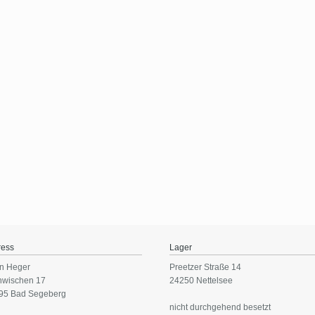
ress
Lager
n Heger
Preetzer Straße 14
nwischen 17
24250 Nettelsee
95 Bad Segeberg
nicht durchgehend besetzt