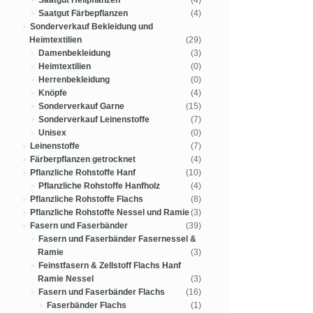
Saatgut Heilpflanzen
(4)
Saatgut Färbepflanzen
(4)
Sonderverkauf Bekleidung und
Heimtextilien
(29)
Damenbekleidung
(3)
Heimtextilien
(0)
Herrenbekleidung
(0)
Knöpfe
(4)
Sonderverkauf Garne
(15)
Sonderverkauf Leinenstoffe
(7)
Unisex
(0)
Leinenstoffe
(7)
Färberpflanzen getrocknet
(4)
Pflanzliche Rohstoffe Hanf
(10)
Pflanzliche Rohstoffe Hanfholz
(4)
Pflanzliche Rohstoffe Flachs
(8)
Pflanzliche Rohstoffe Nessel und Ramie
(3)
Fasern und Faserbänder
(39)
Fasern und Faserbänder Fasernessel &
Ramie
(3)
Feinstfasern & Zellstoff Flachs Hanf
Ramie Nessel
(3)
Fasern und Faserbänder Flachs
(16)
Faserbänder Flachs
(1)