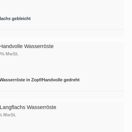
lachs gebleicht
Handvolle Wasserröste
19% MwSt.
 Wasserröste in Zopf/Handvolle gedreht
 Langflachs Wasserröste
9% MwSt.