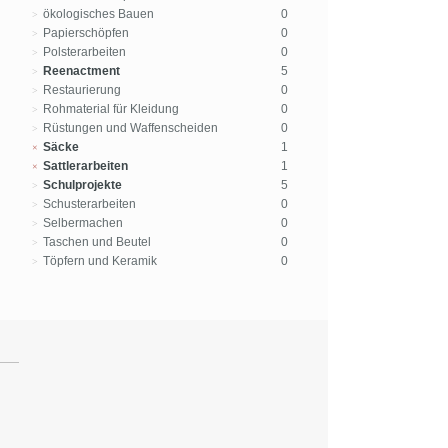
ökologisches Bauen
0
Papierschöpfen
0
Polsterarbeiten
0
Reenactment
5
Restaurierung
0
Rohmaterial für Kleidung
0
Rüstungen und Waffenscheiden
0
Säcke
1
Sattlerarbeiten
1
Schulprojekte
5
Schusterarbeiten
0
Selbermachen
0
Taschen und Beutel
0
Töpfern und Keramik
0