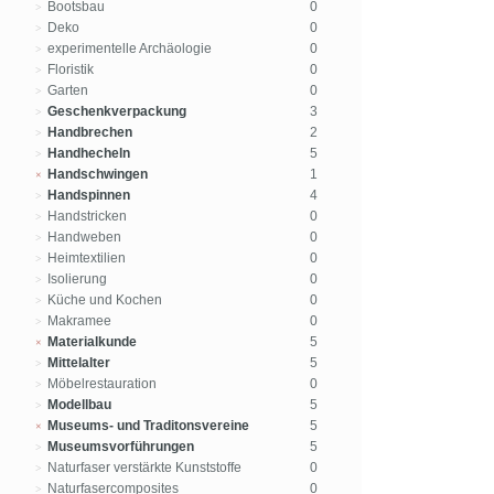
Bootsbau
0
Deko
0
experimentelle Archäologie
0
Floristik
0
Garten
0
Geschenkverpackung
3
Handbrechen
2
Handhecheln
5
Handschwingen
1
Handspinnen
4
Handstricken
0
Handweben
0
Heimtextilien
0
Isolierung
0
Küche und Kochen
0
Makramee
0
Materialkunde
5
Mittelalter
5
Möbelrestauration
0
Modellbau
5
Museums- und Traditonsvereine
5
Museumsvorführungen
5
Naturfaser verstärkte Kunststoffe
0
Naturfasercomposites
0