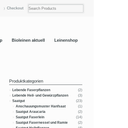
Checkout
p
Bioleinen aktuell
Leinenshop
Produktkategorien
Lebende Faserpflanzen
(2)
Lebende Heil- und Gewürzpflanzen
(3)
Saatgut
(23)
Anschauungsmuster Hanfsaat
(1)
Saatgut Araucaria
(2)
Saatgut Faserlein
(14)
Saatgut Fasernessel und Ramie
(2)