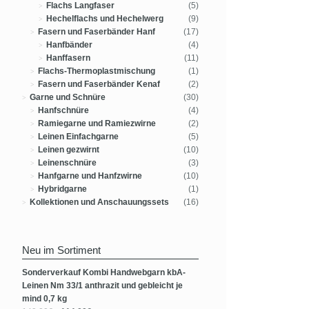
Flachs Langfaser
(5)
Hechelflachs und Hechelwerg
(9)
Fasern und Faserbänder Hanf
(17)
Hanfbänder
(4)
Hanffasern
(11)
Flachs-Thermoplastmischung
(1)
Fasern und Faserbänder Kenaf
(2)
Garne und Schnüre
(30)
Hanfschnüre
(4)
Ramiegarne und Ramiezwirne
(2)
Leinen Einfachgarne
(5)
Leinen gezwirnt
(10)
Leinenschnüre
(3)
Hanfgarne und Hanfzwirne
(10)
Hybridgarne
(1)
Kollektionen und Anschauungssets
(16)
Neu im Sortiment
Sonderverkauf Kombi Handwebgarn kbA-
Leinen Nm 33/1 anthrazit und gebleicht je
mind 0,7 kg