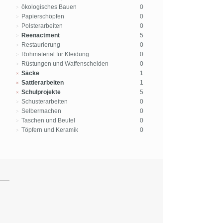
ökologisches Bauen
0
Papierschöpfen
0
Polsterarbeiten
0
Reenactment
5
Restaurierung
0
Rohmaterial für Kleidung
0
Rüstungen und Waffenscheiden
0
Säcke
1
Sattlerarbeiten
1
Schulprojekte
5
Schusterarbeiten
0
Selbermachen
0
Taschen und Beutel
0
Töpfern und Keramik
0