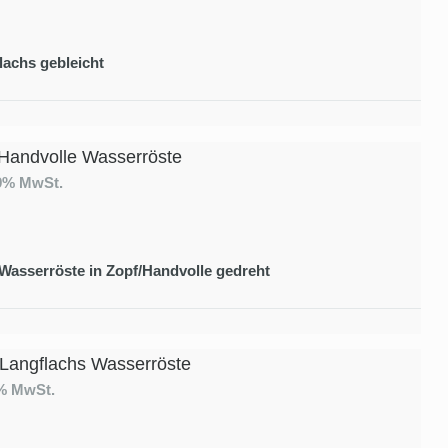
lachs gebleicht
Handvolle Wasserröste
19% MwSt.
 Wasserröste in Zopf/Handvolle gedreht
 Langflachs Wasserröste
9% MwSt.