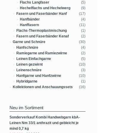
Flachs Langfaser
(5)
Hechelflachs und Hechelwerg
(9)
Fasern und Faserbänder Hanf
(17)
Hanfbänder
(4)
Hanffasern
(11)
Flachs-Thermoplastmischung
(1)
Fasern und Faserbänder Kenaf
(2)
Garne und Schnüre
(30)
Hanfschnüre
(4)
Ramiegarne und Ramiezwirne
(2)
Leinen Einfachgarne
(5)
Leinen gezwirnt
(10)
Leinenschnüre
(3)
Hanfgarne und Hanfzwirne
(10)
Hybridgarne
(1)
Kollektionen und Anschauungssets
(16)
Neu im Sortiment
Sonderverkauf Kombi Handwebgarn kbA-
Leinen Nm 33/1 anthrazit und gebleicht je
mind 0,7 kg