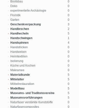
Bootsbau
0
Deko
0
experimentelle Archäologie
0
Floristik
0
Garten
0
Geschenkverpackung
3
Handbrechen
2
Handhecheln
5
Handschwingen
1
Handspinnen
4
Handstricken
0
Handweben
0
Heimtextilien
0
Isolierung
0
Küche und Kochen
0
Makramee
0
Materialkunde
5
Mittelalter
5
Möbelrestauration
0
Modellbau
5
Museums- und Traditonsvereine
5
Museumsvorführungen
5
Naturfaser verstärkte Kunststoffe
0
Naturfasercomposites
0