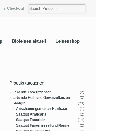
Checkout
p
Bioleinen aktuell
Leinenshop
Produktkategorien
Lebende Faserpflanzen
(2)
Lebende Heil- und Gewürzpflanzen
(3)
Saatgut
(23)
Anschauungsmuster Hanfsaat
(1)
Saatgut Araucaria
(2)
Saatgut Faserlein
(14)
Saatgut Fasernessel und Ramie
(2)