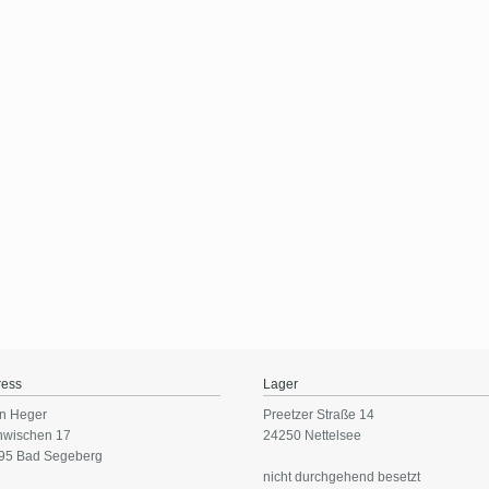
ress
Lager
n Heger
Preetzer Straße 14
nwischen 17
24250 Nettelsee
95 Bad Segeberg
nicht durchgehend besetzt