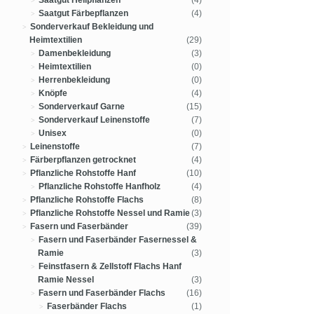
Saatgut Heilpflanzen
(4)
Saatgut Färbepflanzen
(4)
Sonderverkauf Bekleidung und
Heimtextilien
(29)
Damenbekleidung
(3)
Heimtextilien
(0)
Herrenbekleidung
(0)
Knöpfe
(4)
Sonderverkauf Garne
(15)
Sonderverkauf Leinenstoffe
(7)
Unisex
(0)
Leinenstoffe
(7)
Färberpflanzen getrocknet
(4)
Pflanzliche Rohstoffe Hanf
(10)
Pflanzliche Rohstoffe Hanfholz
(4)
Pflanzliche Rohstoffe Flachs
(8)
Pflanzliche Rohstoffe Nessel und Ramie
(3)
Fasern und Faserbänder
(39)
Fasern und Faserbänder Fasernessel &
Ramie
(3)
Feinstfasern & Zellstoff Flachs Hanf
Ramie Nessel
(3)
Fasern und Faserbänder Flachs
(16)
Faserbänder Flachs
(1)