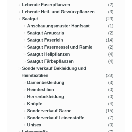
Lebende Faserpflanzen
(2)
Lebende Heil- und Gewürzpflanzen
(3)
Saatgut
(23)
Anschauungsmuster Hanfsaat
(1)
Saatgut Araucaria
(2)
Saatgut Faserlein
(14)
Saatgut Fasernessel und Ramie
(2)
Saatgut Heilpflanzen
(4)
Saatgut Färbepflanzen
(4)
Sonderverkauf Bekleidung und
Heimtextilien
(29)
Damenbekleidung
(3)
Heimtextilien
(0)
Herrenbekleidung
(0)
Knöpfe
(4)
Sonderverkauf Garne
(15)
Sonderverkauf Leinenstoffe
(7)
Unisex
(0)
Leinenstoffe
(7)