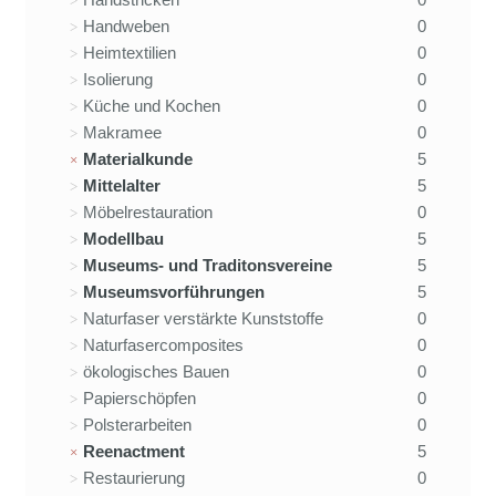
Handweben
0
Heimtextilien
0
Isolierung
0
Küche und Kochen
0
Makramee
0
Materialkunde
5
Mittelalter
5
Möbelrestauration
0
Modellbau
5
Museums- und Traditonsvereine
5
Museumsvorführungen
5
Naturfaser verstärkte Kunststoffe
0
Naturfasercomposites
0
ökologisches Bauen
0
Papierschöpfen
0
Polsterarbeiten
0
Reenactment
5
Restaurierung
0