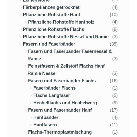
Färberpflanzen getrocknet
(4)
Pflanzliche Rohstoffe Hanf
(10)
Pflanzliche Rohstoffe Hanfholz
(4)
Pflanzliche Rohstoffe Flachs
(8)
Pflanzliche Rohstoffe Nessel und Ramie
(3)
Fasern und Faserbänder
(39)
Fasern und Faserbänder Fasernessel &
Ramie
(3)
Feinstfasern & Zellstoff Flachs Hanf
Ramie Nessel
(3)
Fasern und Faserbänder Flachs
(16)
Faserbänder Flachs
(1)
Flachs Langfaser
(5)
Hechelflachs und Hechelwerg
(9)
Fasern und Faserbänder Hanf
(17)
Hanfbänder
(4)
Hanffasern
(11)
Flachs-Thermoplastmischung
(1)