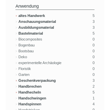
Anwendung
altes Handwerk
5
Anschauungsmaterial
3
Ausbildungsmaterial
3
Bastelmaterial
5
Biocomposites
0
Bogenbau
0
Bootsbau
0
Deko
0
experimentelle Archäologie
0
Floristik
0
Garten
0
Geschenkverpackung
3
Handbrechen
2
Handhecheln
5
Handschwingen
1
Handspinnen
4
Handstricken
0