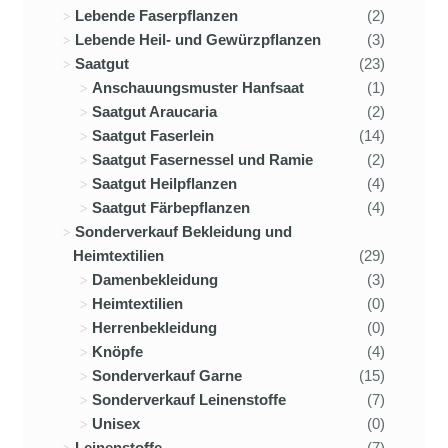
Lebende Faserpflanzen
(2)
Lebende Heil- und Gewürzpflanzen
(3)
Saatgut
(23)
Anschauungsmuster Hanfsaat
(1)
Saatgut Araucaria
(2)
Saatgut Faserlein
(14)
Saatgut Fasernessel und Ramie
(2)
Saatgut Heilpflanzen
(4)
Saatgut Färbepflanzen
(4)
Sonderverkauf Bekleidung und
Heimtextilien
(29)
Damenbekleidung
(3)
Heimtextilien
(0)
Herrenbekleidung
(0)
Knöpfe
(4)
Sonderverkauf Garne
(15)
Sonderverkauf Leinenstoffe
(7)
Unisex
(0)
Leinenstoffe
(7)