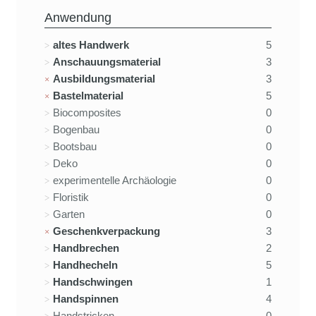
Anwendung
altes Handwerk
5
Anschauungsmaterial
3
Ausbildungsmaterial
3
Bastelmaterial
5
Biocomposites
0
Bogenbau
0
Bootsbau
0
Deko
0
experimentelle Archäologie
0
Floristik
0
Garten
0
Geschenkverpackung
3
Handbrechen
2
Handhecheln
5
Handschwingen
1
Handspinnen
4
Handstricken
0