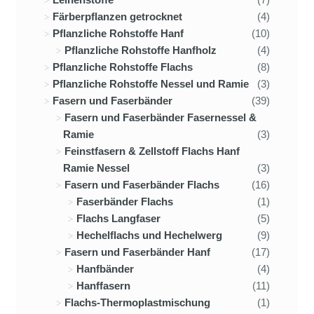
Färberpflanzen getrocknet
(4)
Pflanzliche Rohstoffe Hanf
(10)
Pflanzliche Rohstoffe Hanfholz
(4)
Pflanzliche Rohstoffe Flachs
(8)
Pflanzliche Rohstoffe Nessel und Ramie
(3)
Fasern und Faserbänder
(39)
Fasern und Faserbänder Fasernessel &
Ramie
(3)
Feinstfasern & Zellstoff Flachs Hanf
Ramie Nessel
(3)
Fasern und Faserbänder Flachs
(16)
Faserbänder Flachs
(1)
Flachs Langfaser
(5)
Hechelflachs und Hechelwerg
(9)
Fasern und Faserbänder Hanf
(17)
Hanfbänder
(4)
Hanffasern
(11)
Flachs-Thermoplastmischung
(1)