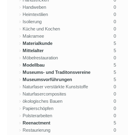
Handweben
0
Heimtextilien
0
Isolierung
0
Küche und Kochen
0
Makramee
0
Materialkunde
5
Mittelalter
5
Möbelrestauration
0
Modellbau
5
Museums- und Traditonsvereine
5
Museumsvorführungen
5
Naturfaser verstärkte Kunststoffe
0
Naturfasercomposites
0
ökologisches Bauen
0
Papierschöpfen
0
Polsterarbeiten
0
Reenactment
5
Restaurierung
0