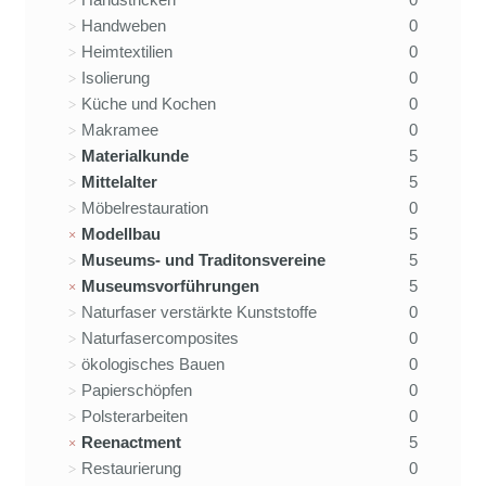
Handweben
0
Heimtextilien
0
Isolierung
0
Küche und Kochen
0
Makramee
0
Materialkunde
5
Mittelalter
5
Möbelrestauration
0
Modellbau
5
Museums- und Traditonsvereine
5
Museumsvorführungen
5
Naturfaser verstärkte Kunststoffe
0
Naturfasercomposites
0
ökologisches Bauen
0
Papierschöpfen
0
Polsterarbeiten
0
Reenactment
5
Restaurierung
0