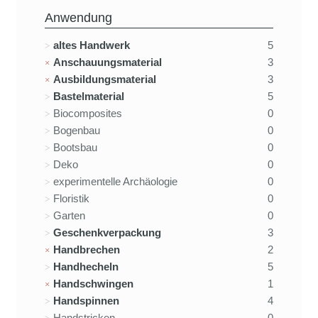
Anwendung
altes Handwerk
5
Anschauungsmaterial
3
Ausbildungsmaterial
3
Bastelmaterial
5
Biocomposites
0
Bogenbau
0
Bootsbau
0
Deko
0
experimentelle Archäologie
0
Floristik
0
Garten
0
Geschenkverpackung
3
Handbrechen
2
Handhecheln
5
Handschwingen
1
Handspinnen
4
Handstricken
0