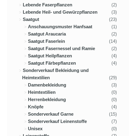
Lebende Faserpflanzen
(2)
Lebende Heil- und Gewürzpflanzen
(3)
Saatgut
(23)
Anschauungsmuster Hanfsaat
(1)
Saatgut Araucaria
(2)
Saatgut Faserlein
(14)
Saatgut Fasernessel und Ramie
(2)
Saatgut Heilpflanzen
(4)
Saatgut Färbepflanzen
(4)
Sonderverkauf Bekleidung und
Heimtextilien
(29)
Damenbekleidung
(3)
Heimtextilien
(0)
Herrenbekleidung
(0)
Knöpfe
(4)
Sonderverkauf Garne
(15)
Sonderverkauf Leinenstoffe
(7)
Unisex
(0)
Leinenstoffe
(7)