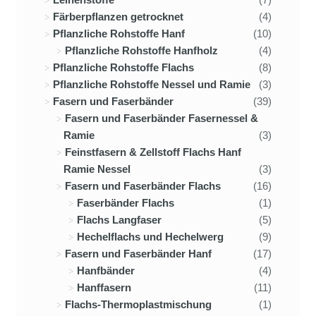
Färberpflanzen getrocknet
(4)
Pflanzliche Rohstoffe Hanf
(10)
Pflanzliche Rohstoffe Hanfholz
(4)
Pflanzliche Rohstoffe Flachs
(8)
Pflanzliche Rohstoffe Nessel und Ramie
(3)
Fasern und Faserbänder
(39)
Fasern und Faserbänder Fasernessel &
Ramie
(3)
Feinstfasern & Zellstoff Flachs Hanf
Ramie Nessel
(3)
Fasern und Faserbänder Flachs
(16)
Faserbänder Flachs
(1)
Flachs Langfaser
(5)
Hechelflachs und Hechelwerg
(9)
Fasern und Faserbänder Hanf
(17)
Hanfbänder
(4)
Hanffasern
(11)
Flachs-Thermoplastmischung
(1)