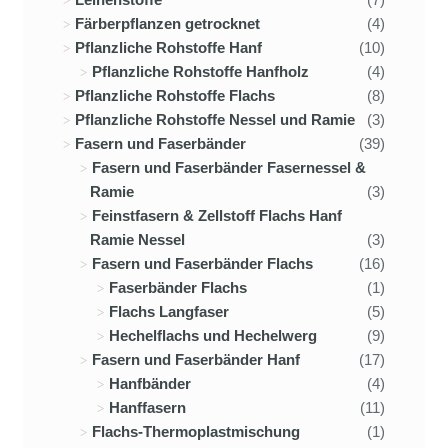
Färberpflanzen getrocknet
(4)
Pflanzliche Rohstoffe Hanf
(10)
Pflanzliche Rohstoffe Hanfholz
(4)
Pflanzliche Rohstoffe Flachs
(8)
Pflanzliche Rohstoffe Nessel und Ramie
(3)
Fasern und Faserbänder
(39)
Fasern und Faserbänder Fasernessel &
Ramie
(3)
Feinstfasern & Zellstoff Flachs Hanf
Ramie Nessel
(3)
Fasern und Faserbänder Flachs
(16)
Faserbänder Flachs
(1)
Flachs Langfaser
(5)
Hechelflachs und Hechelwerg
(9)
Fasern und Faserbänder Hanf
(17)
Hanfbänder
(4)
Hanffasern
(11)
Flachs-Thermoplastmischung
(1)