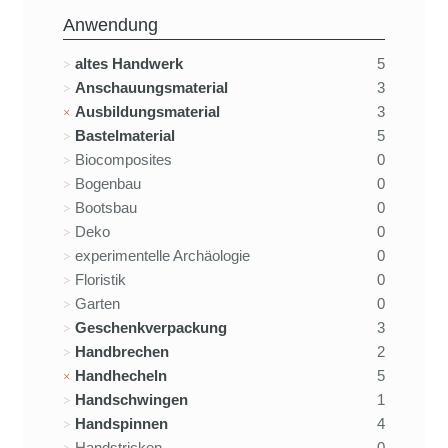
Anwendung
altes Handwerk
5
Anschauungsmaterial
3
Ausbildungsmaterial
3
Bastelmaterial
5
Biocomposites
0
Bogenbau
0
Bootsbau
0
Deko
0
experimentelle Archäologie
0
Floristik
0
Garten
0
Geschenkverpackung
3
Handbrechen
2
Handhecheln
5
Handschwingen
1
Handspinnen
4
Handstricken
0