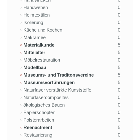
Handweben
0
Heimtextilien
0
Isolierung
0
Küche und Kochen
0
Makramee
0
Materialkunde
5
Mittelalter
5
Möbelrestauration
0
Modellbau
5
Museums- und Traditonsvereine
5
Museumsvorführungen
5
Naturfaser verstärkte Kunststoffe
0
Naturfasercomposites
0
ökologisches Bauen
0
Papierschöpfen
0
Polsterarbeiten
0
Reenactment
5
Restaurierung
0