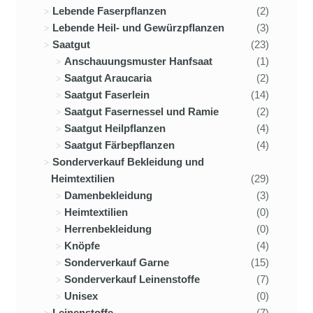
Lebende Faserpflanzen
(2)
Lebende Heil- und Gewürzpflanzen
(3)
Saatgut
(23)
Anschauungsmuster Hanfsaat
(1)
Saatgut Araucaria
(2)
Saatgut Faserlein
(14)
Saatgut Fasernessel und Ramie
(2)
Saatgut Heilpflanzen
(4)
Saatgut Färbepflanzen
(4)
Sonderverkauf Bekleidung und
Heimtextilien
(29)
Damenbekleidung
(3)
Heimtextilien
(0)
Herrenbekleidung
(0)
Knöpfe
(4)
Sonderverkauf Garne
(15)
Sonderverkauf Leinenstoffe
(7)
Unisex
(0)
Leinenstoffe
(7)