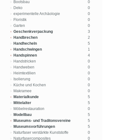
Bootsbau
0
Deko
0
experimentelle Archäologie
0
Floristik
0
Garten
0
Geschenkverpackung
3
Handbrechen
2
Handhecheln
5
Handschwingen
1
Handspinnen
4
Handstricken
0
Handweben
0
Heimtextilien
0
Isolierung
0
Küche und Kochen
0
Makramee
0
Materialkunde
5
Mittelalter
5
Möbelrestauration
0
Modellbau
5
Museums- und Traditonsvereine
5
Museumsvorführungen
5
Naturfaser verstärkte Kunststoffe
0
Naturfasercomposites
0