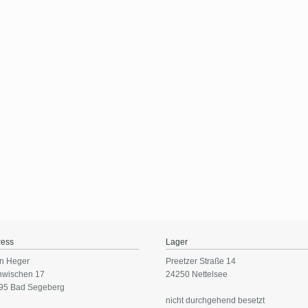
ress
Lager
n Heger
Preetzer Straße 14
nwischen 17
24250 Nettelsee
95 Bad Segeberg
nicht durchgehend besetzt