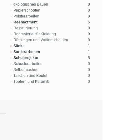
ökologisches Bauen
0
Papierschöpfen
0
Polsterarbeiten
0
Reenactment
5
Restaurierung
0
Rohmaterial für Kleidung
0
Rüstungen und Waffenscheiden
0
Säcke
1
Sattlerarbeiten
1
Schulprojekte
5
Schusterarbeiten
0
Selbermachen
0
Taschen und Beutel
0
Töpfern und Keramik
0