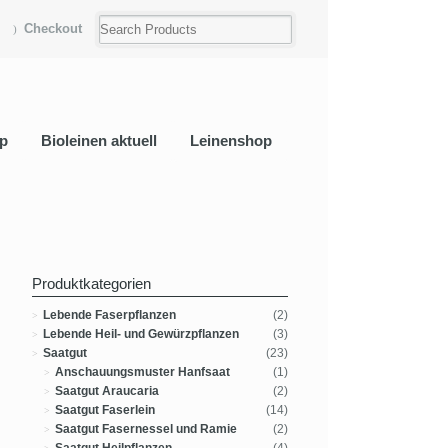
Checkout
p
Bioleinen aktuell
Leinenshop
Produktkategorien
Lebende Faserpflanzen
(2)
Lebende Heil- und Gewürzpflanzen
(3)
Saatgut
(23)
Anschauungsmuster Hanfsaat
(1)
Saatgut Araucaria
(2)
Saatgut Faserlein
(14)
Saatgut Fasernessel und Ramie
(2)