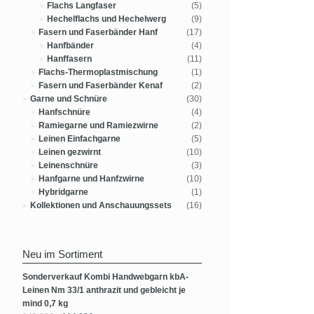
Flachs Langfaser
(5)
Hechelflachs und Hechelwerg
(9)
Fasern und Faserbänder Hanf
(17)
Hanfbänder
(4)
Hanffasern
(11)
Flachs-Thermoplastmischung
(1)
Fasern und Faserbänder Kenaf
(2)
Garne und Schnüre
(30)
Hanfschnüre
(4)
Ramiegarne und Ramiezwirne
(2)
Leinen Einfachgarne
(5)
Leinen gezwirnt
(10)
Leinenschnüre
(3)
Hanfgarne und Hanfzwirne
(10)
Hybridgarne
(1)
Kollektionen und Anschauungssets
(16)
Neu im Sortiment
Sonderverkauf Kombi Handwebgarn kbA-
Leinen Nm 33/1 anthrazit und gebleicht je
mind 0,7 kg