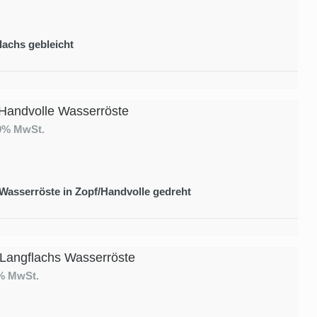
lachs gebleicht
Handvolle Wasserröste
19% MwSt.
 Wasserröste in Zopf/Handvolle gedreht
 Langflachs Wasserröste
9% MwSt.