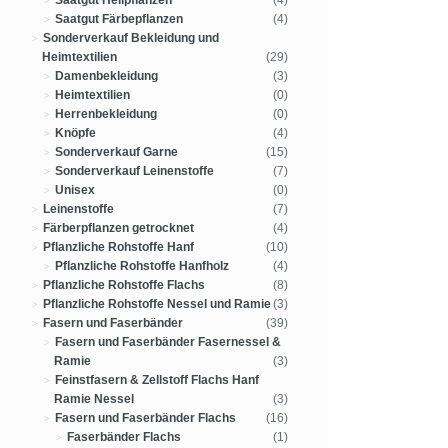
Saatgut Heilpflanzen
(4)
Saatgut Färbepflanzen
(4)
Sonderverkauf Bekleidung und
Heimtextilien
(29)
Damenbekleidung
(3)
Heimtextilien
(0)
Herrenbekleidung
(0)
Knöpfe
(4)
Sonderverkauf Garne
(15)
Sonderverkauf Leinenstoffe
(7)
Unisex
(0)
Leinenstoffe
(7)
Färberpflanzen getrocknet
(4)
Pflanzliche Rohstoffe Hanf
(10)
Pflanzliche Rohstoffe Hanfholz
(4)
Pflanzliche Rohstoffe Flachs
(8)
Pflanzliche Rohstoffe Nessel und Ramie
(3)
Fasern und Faserbänder
(39)
Fasern und Faserbänder Fasernessel &
Ramie
(3)
Feinstfasern & Zellstoff Flachs Hanf
Ramie Nessel
(3)
Fasern und Faserbänder Flachs
(16)
Faserbänder Flachs
(1)