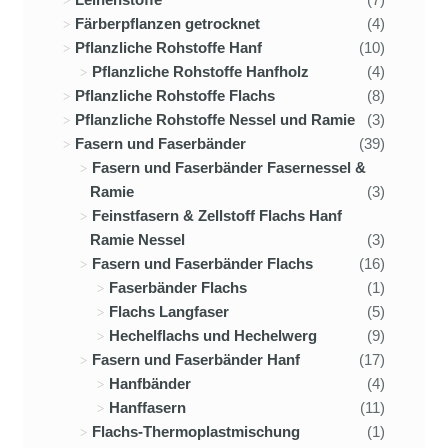
Färberpflanzen getrocknet
(4)
Pflanzliche Rohstoffe Hanf
(10)
Pflanzliche Rohstoffe Hanfholz
(4)
Pflanzliche Rohstoffe Flachs
(8)
Pflanzliche Rohstoffe Nessel und Ramie
(3)
Fasern und Faserbänder
(39)
Fasern und Faserbänder Fasernessel &
Ramie
(3)
Feinstfasern & Zellstoff Flachs Hanf
Ramie Nessel
(3)
Fasern und Faserbänder Flachs
(16)
Faserbänder Flachs
(1)
Flachs Langfaser
(5)
Hechelflachs und Hechelwerg
(9)
Fasern und Faserbänder Hanf
(17)
Hanfbänder
(4)
Hanffasern
(11)
Flachs-Thermoplastmischung
(1)