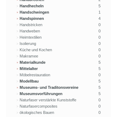
Handhecheln
5
Handschwingen
1
Handspinnen
4
Handstricken
0
Handweben
0
Heimtextilien
0
Isolierung
0
Küche und Kochen
0
Makramee
0
Materialkunde
5
Mittelalter
5
Möbelrestauration
0
Modellbau
5
Museums- und Traditonsvereine
5
Museumsvorführungen
5
Naturfaser verstärkte Kunststoffe
0
Naturfasercomposites
0
ökologisches Bauen
0