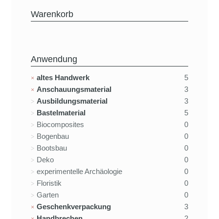
Warenkorb
Anwendung
altes Handwerk
5
Anschauungsmaterial
3
Ausbildungsmaterial
3
Bastelmaterial
5
Biocomposites
0
Bogenbau
0
Bootsbau
0
Deko
0
experimentelle Archäologie
0
Floristik
0
Garten
0
Geschenkverpackung
3
Handbrechen
2