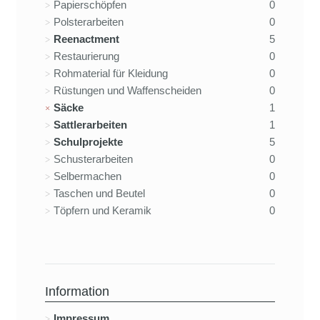
Papierschöpfen
0
Polsterarbeiten
0
Reenactment
5
Restaurierung
0
Rohmaterial für Kleidung
0
Rüstungen und Waffenscheiden
0
Säcke
1
Sattlerarbeiten
1
Schulprojekte
5
Schusterarbeiten
0
Selbermachen
0
Taschen und Beutel
0
Töpfern und Keramik
0
Information
Impressum