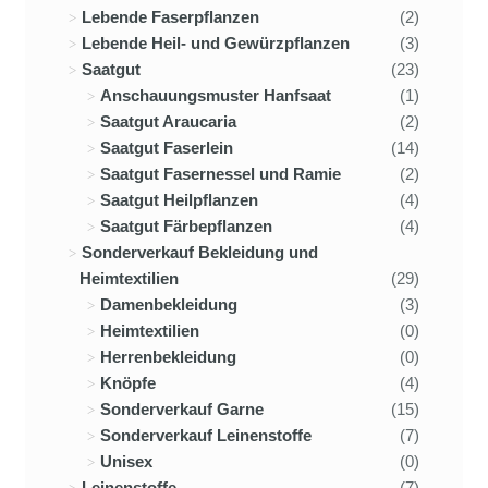
Lebende Faserpflanzen
(2)
Lebende Heil- und Gewürzpflanzen
(3)
Saatgut
(23)
Anschauungsmuster Hanfsaat
(1)
Saatgut Araucaria
(2)
Saatgut Faserlein
(14)
Saatgut Fasernessel und Ramie
(2)
Saatgut Heilpflanzen
(4)
Saatgut Färbepflanzen
(4)
Sonderverkauf Bekleidung und
Heimtextilien
(29)
Damenbekleidung
(3)
Heimtextilien
(0)
Herrenbekleidung
(0)
Knöpfe
(4)
Sonderverkauf Garne
(15)
Sonderverkauf Leinenstoffe
(7)
Unisex
(0)
Leinenstoffe
(7)