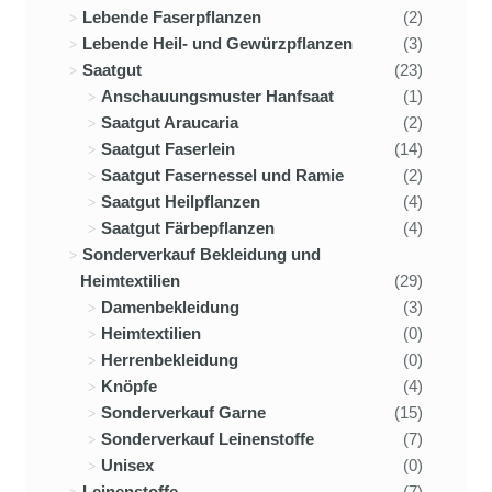
Lebende Faserpflanzen
(2)
Lebende Heil- und Gewürzpflanzen
(3)
Saatgut
(23)
Anschauungsmuster Hanfsaat
(1)
Saatgut Araucaria
(2)
Saatgut Faserlein
(14)
Saatgut Fasernessel und Ramie
(2)
Saatgut Heilpflanzen
(4)
Saatgut Färbepflanzen
(4)
Sonderverkauf Bekleidung und
Heimtextilien
(29)
Damenbekleidung
(3)
Heimtextilien
(0)
Herrenbekleidung
(0)
Knöpfe
(4)
Sonderverkauf Garne
(15)
Sonderverkauf Leinenstoffe
(7)
Unisex
(0)
Leinenstoffe
(7)