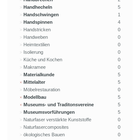
Handhecheln
5
Handschwingen
1
Handspinnen
4
Handstricken
0
Handweben
0
Heimtextilien
0
Isolierung
0
Küche und Kochen
0
Makramee
0
Materialkunde
5
Mittelalter
5
Möbelrestauration
0
Modellbau
5
Museums- und Traditonsvereine
5
Museumsvorführungen
5
Naturfaser verstärkte Kunststoffe
0
Naturfasercomposites
0
ökologisches Bauen
0