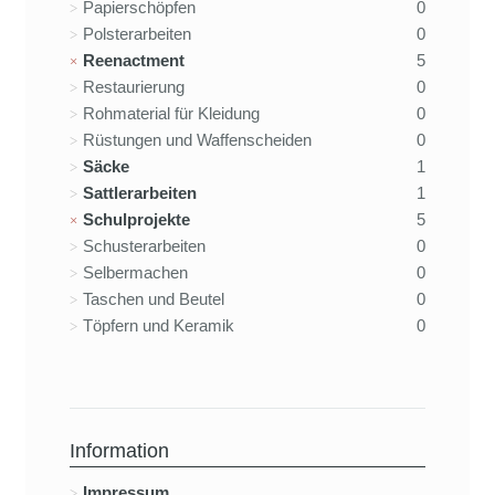
Papierschöpfen
0
Polsterarbeiten
0
Reenactment
5
Restaurierung
0
Rohmaterial für Kleidung
0
Rüstungen und Waffenscheiden
0
Säcke
1
Sattlerarbeiten
1
Schulprojekte
5
Schusterarbeiten
0
Selbermachen
0
Taschen und Beutel
0
Töpfern und Keramik
0
Information
Impressum