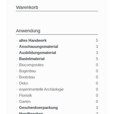
Warenkorb
Anwendung
altes Handwerk
5
Anschauungsmaterial
3
Ausbildungsmaterial
3
Bastelmaterial
5
Biocomposites
0
Bogenbau
0
Bootsbau
0
Deko
0
experimentelle Archäologie
0
Floristik
0
Garten
0
Geschenkverpackung
3
Handbrechen
2