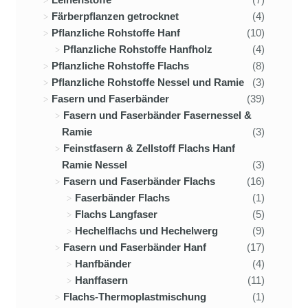
Färberpflanzen getrocknet
(4)
Pflanzliche Rohstoffe Hanf
(10)
Pflanzliche Rohstoffe Hanfholz
(4)
Pflanzliche Rohstoffe Flachs
(8)
Pflanzliche Rohstoffe Nessel und Ramie
(3)
Fasern und Faserbänder
(39)
Fasern und Faserbänder Fasernessel &
Ramie
(3)
Feinstfasern & Zellstoff Flachs Hanf
Ramie Nessel
(3)
Fasern und Faserbänder Flachs
(16)
Faserbänder Flachs
(1)
Flachs Langfaser
(5)
Hechelflachs und Hechelwerg
(9)
Fasern und Faserbänder Hanf
(17)
Hanfbänder
(4)
Hanffasern
(11)
Flachs-Thermoplastmischung
(1)