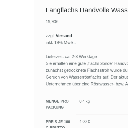
Langflachs Handvolle Wass
19,90€
zzgl.
Versand
inkl. 19% MwSt.
Lieferzeit: ca. 2-3 Werktage
Sie erhalten eine gute „flachsblonde“ Han
zunächst getrocknete Flachsstroh wurde dur
Geruch von Wasserröstflachs auf. Der aktue
Unternehmen über eine Röstwasser- bzw. Ab
MENGE PRO
0.4 kg
PACKUNG
4.00 €
PREIS JE 100
G BRUTTO