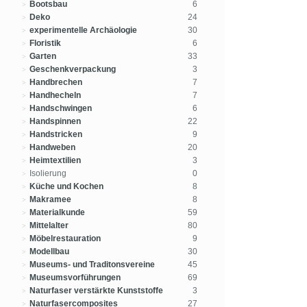
Bootsbau
6
Deko
24
experimentelle Archäologie
30
Floristik
6
Garten
33
Geschenkverpackung
3
Handbrechen
7
Handhecheln
7
Handschwingen
6
Handspinnen
22
Handstricken
9
Handweben
20
Heimtextilien
3
Isolierung
0
Küche und Kochen
8
Makramee
8
Materialkunde
59
Mittelalter
80
Möbelrestauration
9
Modellbau
30
Museums- und Traditonsvereine
45
Museumsvorführungen
69
Naturfaser verstärkte Kunststoffe
3
Naturfasercomposites
27