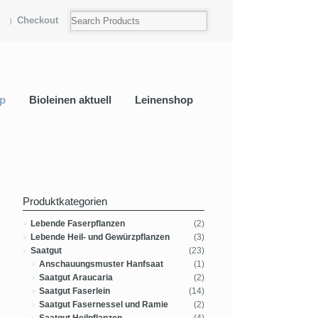
Checkout
p
Bioleinen aktuell
Leinenshop
Produktkategorien
Lebende Faserpflanzen
(2)
Lebende Heil- und Gewürzpflanzen
(3)
Saatgut
(23)
Anschauungsmuster Hanfsaat
(1)
Saatgut Araucaria
(2)
Saatgut Faserlein
(14)
Saatgut Fasernessel und Ramie
(2)