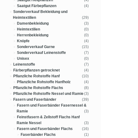
Saatgut Heilpflanzen
(4)
Saatgut Färbepflanzen
(4)
Sonderverkauf Bekleidung und
Heimtextilien
(29)
Damenbekleidung
(3)
Heimtextilien
(0)
Herrenbekleidung
(0)
Knöpfe
(4)
Sonderverkauf Garne
(15)
Sonderverkauf Leinenstoffe
(7)
Unisex
(0)
Leinenstoffe
(7)
Färberpflanzen getrocknet
(4)
Pflanzliche Rohstoffe Hanf
(10)
Pflanzliche Rohstoffe Hanfholz
(4)
Pflanzliche Rohstoffe Flachs
(8)
Pflanzliche Rohstoffe Nessel und Ramie
(3)
Fasern und Faserbänder
(39)
Fasern und Faserbänder Fasernessel &
Ramie
(3)
Feinstfasern & Zellstoff Flachs Hanf
Ramie Nessel
(3)
Fasern und Faserbänder Flachs
(16)
Faserbänder Flachs
(1)