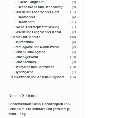
Flachs Langfaser
(5)
Hechelflachs und Hechelwerg
(9)
Fasern und Faserbänder Hanf
(17)
Hanfbänder
(4)
Hanffasern
(11)
Flachs-Thermoplastmischung
(1)
Fasern und Faserbänder Kenaf
(2)
Garne und Schnüre
(30)
Hanfschnüre
(4)
Ramiegarne und Ramiezwirne
(2)
Leinen Einfachgarne
(5)
Leinen gezwirnt
(10)
Leinenschnüre
(3)
Hanfgarne und Hanfzwirne
(10)
Hybridgarne
(1)
Kollektionen und Anschauungssets
(16)
Neu im Sortiment
Sonderverkauf Kombi Handwebgarn kbA-
Leinen Nm 33/1 anthrazit und gebleicht je
mind 0,7 kg