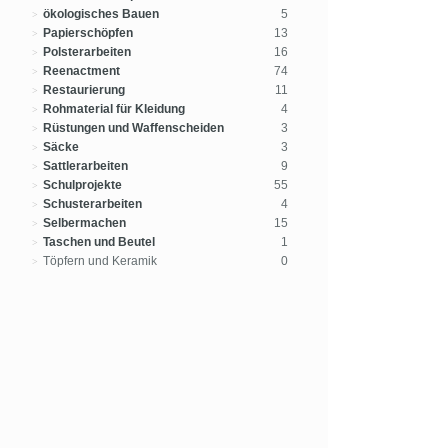
ökologisches Bauen
5
Papierschöpfen
13
Polsterarbeiten
16
Reenactment
74
Restaurierung
11
Rohmaterial für Kleidung
4
Rüstungen und Waffenscheiden
3
Säcke
3
Sattlerarbeiten
9
Schulprojekte
55
Schusterarbeiten
4
Selbermachen
15
Taschen und Beutel
1
Töpfern und Keramik
0