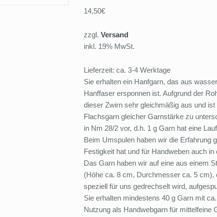
14,50€
zzgl.
Versand
inkl. 19% MwSt.
Lieferzeit: ca. 3-4 Werktage
Sie erhalten ein Hanfgarn, das aus wasse
Hanffaser ersponnen ist. Aufgrund der Rohs
dieser Zwirn sehr gleichmäßig aus und ist 
Flachsgarn gleicher Garnstärke zu untersch
in Nm 28/2 vor, d.h. 1 g Garn hat eine Lau
Beim Umspulen haben wir die Erfahrung g
Festigkeit hat und für Handweben auch in d
Das Garn haben wir auf eine aus einem St
(Höhe ca. 8 cm, Durchmesser ca. 5 cm),
speziell für uns gedrechselt wird, aufgespu
Sie erhalten mindestens 40 g Garn mit ca.
Nutzung als Handwebgarn für mittelfeine