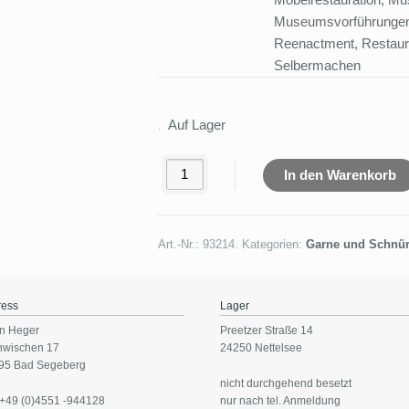
Museumsvorführungen, 
Reenactment, Restaurie
Selbermachen
Auf Lager
In den Warenkorb
Art.-Nr.:
93214
.
Kategorien:
Garne und Schnü
ress
Lager
n Heger
Preetzer Straße 14
nwischen 17
24250 Nettelsee
95 Bad Segeberg
nicht durchgehend besetzt
 +49 (0)4551 -944128
nur nach tel. Anmeldung