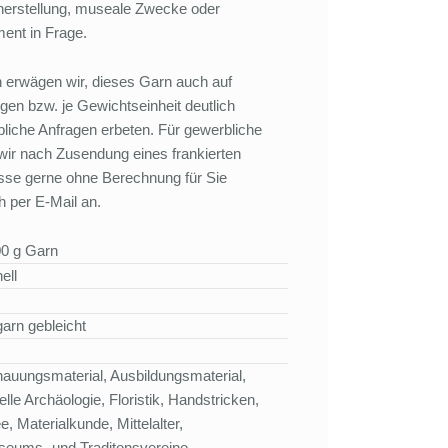
herstellung, museale Zwecke oder
ent in Frage.
en erwägen wir, dieses Garn auch auf
en bzw. je Gewichtseinheit deutlich
bliche Anfragen erbeten. Für gewerbliche
 wir nach Zusendung eines frankierten
sse gerne ohne Berechnung für Sie
h per E-Mail an.
00 g Garn
ell
arn gebleicht
auungsmaterial, Ausbildungsmaterial,
le Archäologie, Floristik, Handstricken,
Materialkunde, Mittelalter,
seums- und Traditonsvereine,