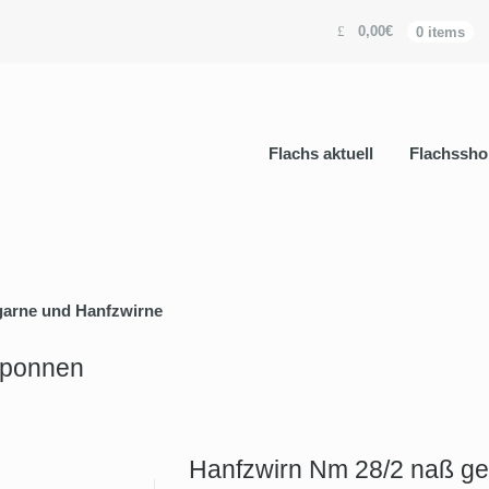
0,00€
0 items
Flachs aktuell
Flachssho
garne und Hanfzwirne
sponnen
Hanfzwirn Nm 28/2 naß g