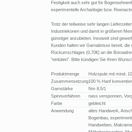
Festigkeit auch sehr gut für Bogensehnen
experimentelle Archaölogie bzw. Reenactm
Trotz der teilweise sehr langen Lieferzeit
Industriekonen und damit in größeren Meng
günstiger anzubieten. Insoweit sind gewer
Kunden halten wir Garnabrisse bereit, die
Rückumschlages (0,70€) an die Büroadre
“eintüten”. Bitte kündigen Sie Ihren Wunsc
Produktmenge
Holzspule mit mind. 1
Zusammensetzung
100 % Hanf konvention
Garnstärke
Nm 8,5/1
Spinnverfahren
nass versponnen, Vorg
Farbe
gebleicht
Anwendung
altes Handwerk, Ansch
Bogenbau, experimentel
Handweben, Makramee, 
Möbelrestauration, Mu