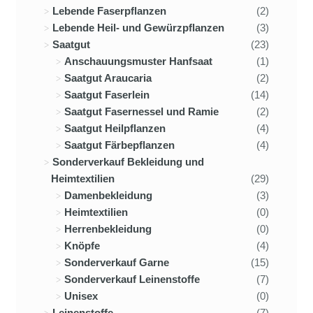
Lebende Faserpflanzen
(2)
Lebende Heil- und Gewürzpflanzen
(3)
Saatgut
(23)
Anschauungsmuster Hanfsaat
(1)
Saatgut Araucaria
(2)
Saatgut Faserlein
(14)
Saatgut Fasernessel und Ramie
(2)
Saatgut Heilpflanzen
(4)
Saatgut Färbepflanzen
(4)
Sonderverkauf Bekleidung und
Heimtextilien
(29)
Damenbekleidung
(3)
Heimtextilien
(0)
Herrenbekleidung
(0)
Knöpfe
(4)
Sonderverkauf Garne
(15)
Sonderverkauf Leinenstoffe
(7)
Unisex
(0)
Leinenstoffe
(7)