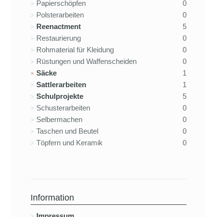
Papierschöpfen
0
Polsterarbeiten
0
Reenactment
5
Restaurierung
0
Rohmaterial für Kleidung
0
Rüstungen und Waffenscheiden
0
Säcke
1
Sattlerarbeiten
1
Schulprojekte
5
Schusterarbeiten
0
Selbermachen
0
Taschen und Beutel
0
Töpfern und Keramik
0
Information
Impressum