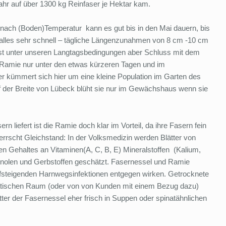
ahr auf über 1300 kg Reinfaser je Hektar kam.
e nach (Boden)Temperatur kann es gut bis in den Mai dauern, bis
 alles sehr schnell – tägliche Längenzunahmen von 8 cm -10 cm
st unter unseren Langtagsbedingungen aber Schluss mit dem
Ramie nur unter den etwas kürzeren Tagen und im
 kümmert sich hier um eine kleine Population im Garten des
uf der Breite von Lübeck blüht sie nur im Gewächshaus wenn sie
 liefert ist die Ramie doch klar im Vorteil, da ihre Fasern fein
rrscht Gleichstand: In der Volksmedizin werden Blätter von
n Gehaltes an Vitaminen(A, C, B, E) Mineralstoffen (Kalium,
nolen und Gerbstoffen geschätzt. Fasernessel und Ramie
ufsteigenden Harnwegsinfektionen entgegen wirken. Getrocknete
iatischen Raum (oder von von Kunden mit einem Bezug dazu)
ter der Fasernessel eher frisch in Suppen oder spinatähnlichen