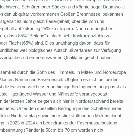
Flechtwerk, Schnüren oder Säcken und könnte sogar Baumwolle
n von den ubiquitär vorkommenen Großen Brennnessel bekannten
tgehalt ist nicht gleich Fasergehalt) über die von uns
gehalt auf zukünftig 25% zu steigern. Nach umfänglichen
n, dass 85% “Beifang” einfach nicht konkurrenzfähig zu
oder Flachs(65%) sind. Dies unabhängig davon, dass für
ndliches weil biologisches Aufschlußverfahren zur Verfügung
ckversuche zu bemerkenswerten Qualitäten geführt haben.
samkeit durch die Sohn des Himmels, in Mittel- und Nordeuropa
Klöster: Ramie und Fasernessel. Obgleich es sich bei beiden
st die Fasernessel besser an hiesige Bedingungen angepasst als
det sie – genügend Wasser und Nährstoffe vorausgesetzt –
 der letzten Jahre zeigten sich hier in Norddeutschland bereits
triebs. Unter den speziellen Bedingunge des Schattens einer
kten Niederschlag sowie einer stickstoffreichen Mulchschicht
ng in 2023 in 2024 ein beeindruckender Fasernesselbestand
ernbeerntung (Ränder je 50cm bis 70 cm werden nicht