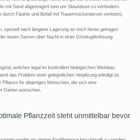
lte mit Sand abgemagert sein um Staunässe zu verhindern.
e durch Fäulnis und Befall mit Trauermückenlarven verloren).
n, speziell nach längerer Lagerung an mich heran getragen
 die neuen Samen über Nacht in einer Grünkupferlösung
gizid, welches legal im kontrolliert biologischen Weinbau
mit das Problem einer gelegntlichen Verpilzung erledigt ist.
ge Pflanze für diejenigen Menschen, die sich eine
er Garten wünschen.
imale Pflanzzeit steht unmittelbar bevor
Gruppen wieder als gierige Spaßbremse beschimpft zu werden: