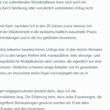
e zur weltrettenden Wunderpflanze kann sich auch ein
urch fahrlässig oder vorsätzlich verbreiteten Unfug nicht
e mit Hanf, nachdem ich in den 20 Jahren zuvor intensiv mit
er Wiedereintritt in die landwirtschaftlich-industrielle Praxis
schmeldungen und in die Irre geführten Investoren.
 solch teilweise hanebüchenen Unfugs klar, in den letzten Monaten
ich zu den langen Reihen teils manipulativer, teils ahnungs- und
ulistische Multiplikatoren aktiv werden, die eigentlich nur eine
önnen. Weiterhin scheinen einige Anbieter von KI-generierten
eise um Investoren einen Hype vorzuspiegeln den es in
n entgegenzutreten besteht darin, dass ich die
ufsleben lang. Die Erfahrung lehrt, dass hohe Erwartungen, die
t gegriffene Behauptungen geweckt werden am Ende allen
 Kunden und den Investoren.