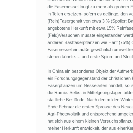
die Fasernessel taugt zu mehr als grobem 
in Teilen ersetzen- sofern es gelänge, de
(Rein)Fasergehalt von etwa 3 % (Spoiler: Bas
angebotene Herkunft mit etwa 15% Reinfaser
(Feld)Versuchen musste eingestanden werde
anderen Bastfaserpflanzen wie Hanf (75%) 
Fasernessel ein außergewöhnlich umweltfreu
stehen könnte…..und erste Spinn- und Stri
In China ein besonderes Objekt der Aufmerk
ein Forschungsgegenstand der christlichen 
Faserpflanzen um Nesselarten handelt, so i
die Ramie. Selbst in Mittelgebirgslagen bil
stattliche Bestände. Nach den milden Wintern
Ende Februar die ersten Sprosse des Neuaus
Agri-Photovoltaik und entsprechend umgelen
hat sich aus einem kleinen Versuchspflanzu
meiner Herkunft entwickelt, der aus einerK