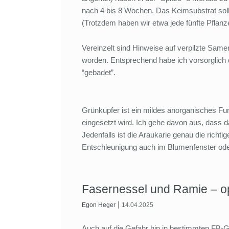
nach 4 bis 8 Wochen. Das Keimsubstrat sol
(Trotzdem haben wir etwa jede fünfte Pflanz
Vereinzelt sind Hinweise auf verpilzte Same
worden. Entsprechend habe ich vorsorglich
“gebadet”.
Grünkupfer ist ein mildes anorganisches Fun
eingesetzt wird. Ich gehe davon aus, dass da
Jedenfalls ist die Araukarie genau die richti
Entschleunigung auch im Blumenfenster od
Fasernessel und Ramie – opt
|
Egon Heger
14.04.2025
Auch auf die Gefahr hin in bestimmten FB-