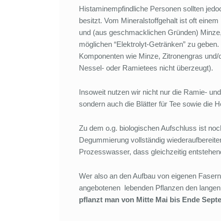
Histaminempfindliche Personen sollten jed
besitzt. Vom Mineralstoffgehalt ist oft eine
und (aus geschmacklichen Gründen) Minze, Z
möglichen “Elektrolyt-Getränken” zu geben. 
Komponenten wie Minze, Zitronengras und/o
Nessel- oder Ramietees nicht überzeugt).
Insoweit nutzen wir nicht nur die Ramie- u
sondern auch die Blätter für Tee sowie die H
Zu dem o.g. biologischen Aufschluss ist n
Degummierung vollständig wiederaufbereiten
Prozesswasser, dass gleichzeitig entstehen
Wer also an den Aufbau von eigenen Fasern
angebotenen lebenden Pflanzen den langen
pflanzt man von Mitte Mai bis Ende Sept