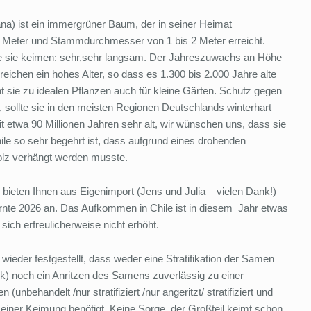
na) ist ein immergrüner Baum, der in seiner Heimat
0 Meter und Stammdurchmesser von 1 bis 2 Meter erreicht.
e sie keimen: sehr,sehr langsam. Der Jahreszuwachs an Höhe
rreichen ein hohes Alter, so dass es 1.300 bis 2.000 Jahre alte
ie zu idealen Pflanzen auch für kleine Gärten. Schutz gegen
 sollte sie in den meisten Regionen Deutschlands winterhart
mit etwa 90 Millionen Jahren sehr alt, wir wünschen uns, dass sie
hile so sehr begehrt ist, dass aufgrund eines drohenden
olz verhängt werden musste.
 bieten Ihnen aus Eig
enimport (Jens und Julia – vielen Dank!)
nte 2026 an. Das Aufkommen in Chile ist in diesem Jahr etwas
 sich erfreulicherweise nicht erhöht.
eder festgestellt, dass weder eine Stratifikation der Samen
k) noch ein Anritzen des Samens zuverlässig zu einer
(unbehandelt /nur stratifiziert /nur angeritzt/ stratifiziert und
u einer Keimung benötigt. Keine Sorge, der Großteil keimt schon