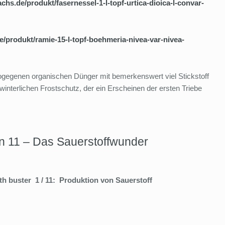
achs.de/produkt/fasernessel-1-l-topf-urtica-dioica-l-convar-
de/produkt/ramie-15-l-topf-boehmeria-nivea-var-nivea-
gegenen organischen Dünger mit bemerkenswert viel Stickstoff
winterlichen Frostschutz, der ein Erscheinen der ersten Triebe
n 11 – Das Sauerstoffwunder
h buster 1 / 11: Produktion von Sauerstoff