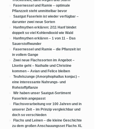
Trockenheit, dann Regen und Sturm
Fasernessel und Ramie – optimale
Pflanzzeit steht unmittelbar bevor
Saatgut Faserlein ist wieder verfügbar –
darunter zwei neue Sorten
Hanfmythen erklären: 2/11 Hanf bindet
doppelt so viel Kohlendioxid wie Wald
Hanfmythen erklären – 1 von 11 – Das
Sauerstoffwunder
Fasernessel und Ramie – die Pflanzeit ist
in vollem Gange
Zwei neue Flachssorten im Angebot –
LIsette geht – Nathalie und Christine
kommen – Avian und Felice bleiben
Teufelszunge (Amorphophallus konjac) –
eine interessante Nahrungs- und
Rohstoffpflanze
Wir haben unser Saatgut-Sortiment
Faserlein angepasst
Flachsverarbeitung vor 100 Jahren und in
unserer Zeit – im Prinzip vergleichbar und
doch so verschieden
Flachs und Leinen – die kleine Geschichte
zu dem großen Anschauungsset Flachs XL