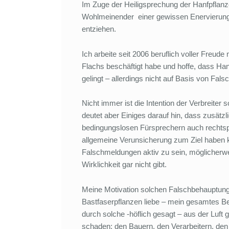
Im Zuge der Heiligsprechung der Hanfpflanz
Wohlmeinender einer gewissen Enervierung d
entziehen.
Ich arbeite seit 2006 beruflich voller Freud
Flachs beschäftigt habe und hoffe, dass Hanf d
gelingt – allerdings nicht auf Basis von Fal
Nicht immer ist die Intention der Verbreiter
deutet aber Einiges darauf hin, dass zusätzl
bedingungslosen Fürsprechern auch rechtspop
allgemeine Verunsicherung zum Ziel haben k
Falschmeldungen aktiv zu sein, möglicherw
Wirklichkeit gar nicht gibt.
Meine Motivation solchen Falschbehauptunge
Bastfaserpflanzen liebe – mein gesamtes Ber
durch solche -höflich gesagt – aus der Luf
schaden: den Bauern, den Verarbeitern, den