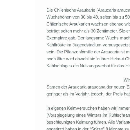
Die Chilenische Araukarie (Araucaria arauca
Wuchshöhen von 30 bis 40, selten bis zu 5
Chilenische Araukarien wachsen ebenso wi
beträgt selten mehr als 30 Zentimeter. Sie e
Exemplare gab. Der langsame Wuchs macht s
Kahlfröste im Jugendstadium vorausgesetzt,
sein. Die Pflanzenfamilie der Araucaria ist 
noch älter wird obwohl sie in ihrer Heimat C
Kahlschlages ein Nutzungsverbot für das H
Wir
Samen der Araucaria araucana der neuen Er
geringer als im Vorjahr, jedoch, der Preis hat
In eigenen Keimversuchen haben wir immer wi
(Vorspiegelung eines Winters im Kühlschran
beschleunigten Keimung führen. Alle Varianten 
angeritzt) haben in der “Spitze” 8 Monate z